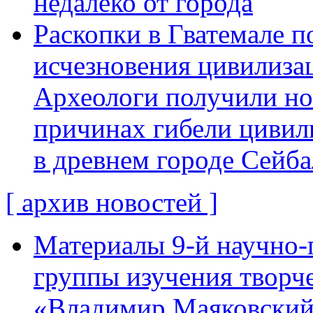
недалеко от города
Раскопки в Гватемале п
исчезновения цивилиза
Археологи получили н
причинах гибели цивил
в древнем городе Сейба
[ архив новостей ]
Материалы 9-й научно-
группы изучения творче
«Владимир Маяковский: