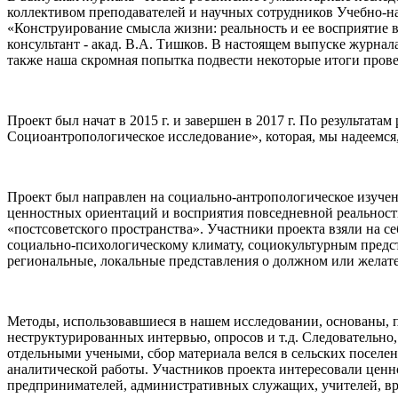
коллективом преподавателей и научных сотрудников Учебно-на
«Конструирование смысла жизни: реальность и ее восприятие в
консультант - акад. В.А. Тишков. В настоящем выпуске журнал
также наша скромная попытка подвести некоторые итоги прове
Проект был начат в 2015 г. и завершен в 2017 г. По результа
Социоантропологическое исследование», которая, мы надеемся,
Проект был направлен на социально-антропологическое изуче
ценностных ориентаций и восприятия повседневной реальности
«постсоветского пространства». Участники проекта взяли на 
социально-психологическому климату, социокультурным предс
региональные, локальные представления о должном или желате
Методы, использовавшиеся в нашем исследовании, основаны, п
неструктурированных интервью, опросов и т.д. Следовательн
отдельными учеными, сбор материала велся в сельских поселе
аналитической работы. Участников проекта интересовали ценн
предпринимателей, административных служащих, учителей, вр