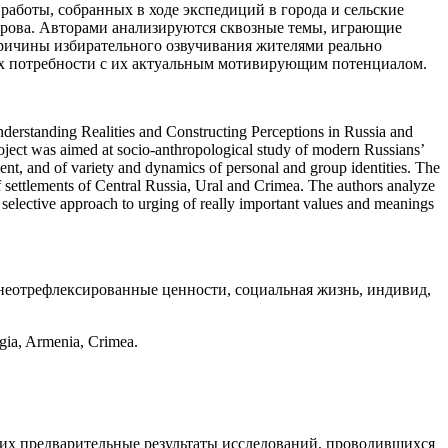
 работы, собранных в ходе экспедиций в города и сельские
трова. Авторами анализируются сквозные темы, играющие
причины избирательного озвучивания жителями реально
ых потребности с их актуальным мотивирующим потенциалом.
 Understanding Realities and Constructing Perceptions in Russia and
ject was aimed at socio-anthropological study of modern Russians’
ment, and of variety and dynamics of personal and group identities. The
 of settlements of Central Russia, Ural and Crimea. The authors analyze
’ selective approach to urging of really important values and meanings
неотрефлексированные ценности, социальная жизнь, индивид,
orgia, Armenia, Crimea.
ших предварительные результаты исследований, проводившихся