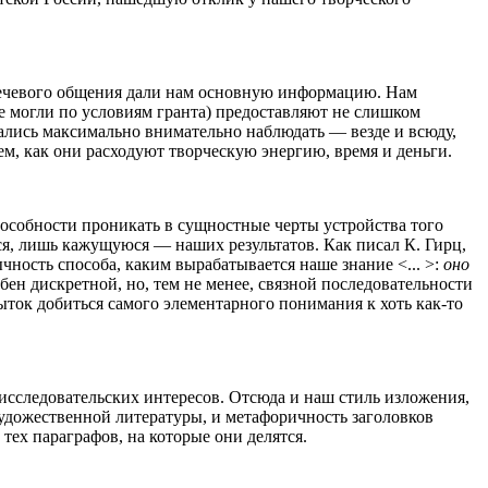
 речевого общения дали нам основную информацию. Нам
е могли по условиям гранта) предоставляют не слишком
ались максимально внимательно наблюдать — везде и всюду,
тем, как они расходуют творческую энергию, время и деньги.
пособности проникать в сущностные черты устройства того
мся, лишь кажущуюся — наших результатов. Как писал К. Гирц,
чность способа, каким вырабатывается наше знание <... >:
оно
ен дискретной, но, тем не менее, связной последовательности
пыток добиться самого элементарного понимания к хоть как-то
исследовательских интересов. Отсюда и наш стиль изложения,
удожественной литературы, и метафоричность заголовков
тех параграфов, на которые они делятся.