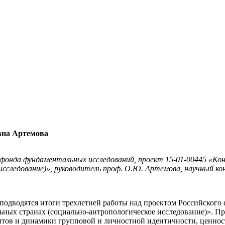
вна Артемова
фонда фундаментальных исследований, проект 15-01-00445 «Кон
исследование)», руководитель проф. О.Ю. Артемова, научный ко
ия, подводятся итоги трехлетней работы над проектом Российско
льных странах (социально-антропологическое исследование)». П
нтов и динамики групповой и личностной идентичности, ценнос