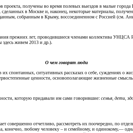
 проекта, получены во время полевых выездов в малые города Ц
, сделанных в Москве и, наконец, некоторые материалы, получе
анным, собранным в Крыму, воссоединенном с Россией (см. Ани
ания прежних лет, проводившиеся членами коллектива УНЦСА РГ
здесь живем 2013 и др.).
О чем говорят люди
в их спонтанных, ситуативных рассказах о себе, суждениях о ж
первостепенные ценности, основополагающие жизненные смыслы
жности, которую придавали им сами говорившие:
семья, дети, зд
ает совершенно отчетливо, рассмотреть их поочередно, по отдель
а, конечно, любому человеку – и семейному, и одинокому,— од