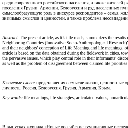
среди современного российского населения, а также жителей р
поселения Грузии, Армении, Белоруссии и ряд населенных пу
смыслообразующую роль в дискурсе респондентов – семья, жил
значимых смыслов и ценностей, а также проблема несовпаден
Abstract.
The present article, as it’s title reads, summarizes the res
Neighboring Countries (Innovative Socio-Anthropological Research)” 
and their neighbors’ conception of Life Meaning and life meanings, of 
article is based on the data obtained during the fieldwork in cities, 
the pervasive issues, which play central role in their informants’ dis
as well as the problem of disagreement between claimed life priorities a
Ключевые слова:
представления о смысле жизни, ценностные о
личность, Россия, Белоруссия, Грузия, Армения, Крым.
Key words:
life meanings, life strategies, articulated values, nonartic
В выпусках журнала «Новые российские гуманитарные исследов