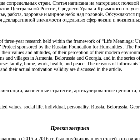
яда сопредельных стран. Статья написана на материалах полевой
нктов Центральной России, Среднего Урала и Крымского полуос
ье, работа, здоровье и мирное небо над головой. Обсуждаются 
ия декларативной значимости отдельных сфер жизни и жизненн
ults of three-year research held within the framework of “Life Meanings:
Project sponsored by the Russian Foundation for Humanities . The Pro
their values and attitudes, of their perception of their modern environ
towns and villages in Armenia, Belorussia and Georgia, and in the series
course: family, home, work, health, and peace. The reasons of informants
nd their actual motivation validity are discussed in the article.
риентации, жизненные стратегии, артикулированные ценности, 
ulated values, social life, individual, personality, Russia, Belorussia, Ge
Проект завершен
ания» за 2015 и 2016 гг. был опубликован ряд статей, отразив