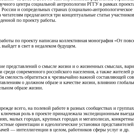
учного центра социальной антропологии РГГУ в рамках проекта
 России и сопредельных странах (социально-антропологическое 
а читателям предлагаются три концептуальные статьи участников
денной по проекту работы.
там работы по проекту написана коллективная монография «От по
 выйдет в свет в недалеком будущем.
ние представлений о смысле жизни и о жизненных смыслах, вар
 среди современного российского населения, а также жителей р
себя смелость обратиться к чрезвычайно важной составляющей 
тавлениям о должном образе и качестве жизни, влиянию глобал
льном образе жизни.
режде всего, на полевой работе в разных сообществах и групп
о, ключевая роль в проекте принадлежала экспедиционным выез
ниях, малых городах, крупных городах и мегаполисах, конкретны
остные ориентации и идеологические установки представителей 
ачей — интеллигенции в целом, работников сферы услуг и др.