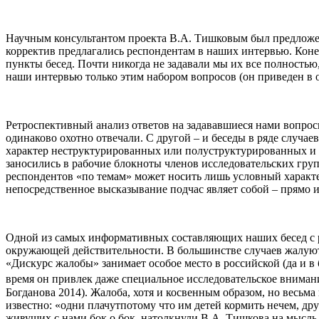
Научным консультантом проекта В.А. Тишковым был предложен
корректив предлагались респондентам в наших интервью. Коне
пункты бесед. Почти никогда не задавали мы их все полностью
наши интервью только этим набором вопросов (он приведен в 
Ретроспективный анализ ответов на задававшиеся нами вопрос
одинаково охотно отвечали. С другой – и беседы в ряде случае
характер неструктурированных или полуструктурированных и б
заносились в рабочие блокноты членов исследовательских гру
респондентов «по темам» может носить лишь условный характе
непосредственное высказывание подчас являет собой – прямо и
Одной из самых информативных составляющих наших бесед с ре
окружающей действительности. В большинстве случаев жалуют
«Дискурс жалобы» занимает особое место в российской (да и в 
время он привлек даже специальное исследовательское вниман
Богданова 2014). Жалоба, хотя и косвенным образом, но весьм
известно: «одни плачутпотому что им детей кормить нечем, др
живущих с нами бок о бок, натолкнули В.А. Тишкова на мысль