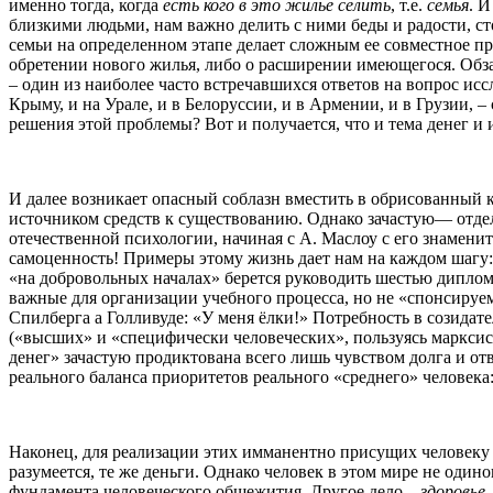
именно тогда, когда
есть кого в это жилье селить
, т.е.
семья
. 
близкими людьми, нам важно делить с ними беды и радости, ст
семьи на определенном этапе делает сложным ее совместное пр
обретении нового жилья, либо о расширении имеющегося. Обзав
– один из наиболее часто встречавшихся ответов на вопрос исс
Крыму, и на Урале, и в Белоруссии, и в Армении, и в Грузии, 
решения этой проблемы? Вот и получается, что и тема денег 
И далее возникает опасный соблазн вместить в обрисованный 
источником средств к существованию. Однако зачастую— отдел
отечественной психологии, начиная с А. Маслоу с его знамени
самоценность! Примеры этому жизнь дает нам на каждом шагу: 
«на добровольных началах» берется руководить шестью диплом
важные для организации учебного процесса, но не «спонсируем
Спилберга а Голливуде: «У меня ёлки!» Потребность в созидат
(«высших» и «специфически человеческих», пользуясь марксист
денег» зачастую продиктована всего лишь чувством долга и от
реального баланса приоритетов реального «среднего» человек
Наконец, для реализации этих имманентно присущих человеку 
разумеется, те же деньги. Однако человек в этом мире не оди
фундамента человеческого общежития. Другое дело –
здоровье