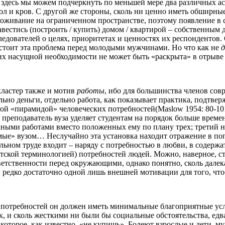
И здесь мы можем подчеркнуть по меньшей мере два различных ас
ол и кров. С другой же стороны, сколь ни ценно иметь обширны
оживание на ограниченном пространстве, поэтому появление в с
естись (построить / купить) домом / квартирой – собственным 
ледователей о целях, приоритетах и ценностях их респондентов.
– стоит эта проблема перед молодыми мужчинами. Но что как не
д
и их насущной необходимости не может быть «раскрыта» в отрыве
кластер также и мотив
работы
, ибо для большинства членов со
ьно деньги, отдельно работа, как показывает практика, подтве
той «пирамидой» человеческих потребностей(Maslow 1954: 80-10
преподаватель вуза уделяет студентам на порядок больше време
ными работами вместо положенных ему по плану трех; третий н
ые» вузом… Неслучайно эта установка находит отражение в попу
ельном труде входит – наряду с потребностью в любви, в содер
ской терминологией) потребностей людей. Можно, наверное, сто
ветственности перед окружающими, однако понятно, сколь далек
а: редко достаточно одной лишь внешней мотивации для того, ч
потребностей он должен иметь минимальные благоприятные усло
нок, и сколь жесткими ни были бы социальные обстоятельства, е
, которое, как известно, «не купишь». Болеют взрослые и дети,