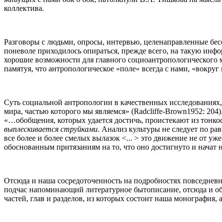
коллектива.
Разговоры с людьми, опросы, интервью, целенаправленные бе
поневоле приходилось опираться, прежде всего, на такую инф
хорошие возможности для главного социоантропологического 
памятуя, что антропологическое «поле» всегда с нами, «вокруг
Суть социальной антропологии в качественных исследованиях,
мира, частью которого мы являемся» (Radcliffe-Brown1952: 204
«…обобщения, которых удается достичь, проистекают из тонкост
выплескивается струйками
. Анализ культуры не следует по р
все более и более смелых вылазок <... > это движение не от у
обоснованным притязаниям на то, что оно достигнуто и начат н
Отсюда и наша сосредоточенность на подробностях повседневн
подчас напоминающий литературное бытописание, отсюда и об
частей, глав и разделов, из которых состоит наша монография