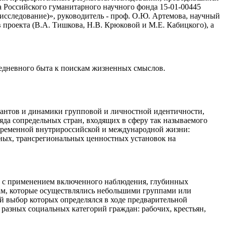
 Российского гуманитарного научного фонда 15-01-00445
исследование)», руководитель - проф. О.Ю. Артемова, научный
 проекта (В.А. Тишкова, Н.В. Крюковой и М.Е. Кабицкого), а
вседневного быта к поискам жизненных смыслов.
иантов и динамики групповой и личностной идентичности,
яда сопредельных стран, входящих в сферу так называемого
современной внутрироссийской и международной жизни:
ьных, трансрегиональных ценностных установок на
ах с применением включенного наблюдения, глубинных
дам, которые осуществлялись небольшими группами или
й выбор которых определялся в ходе предварительной
разных социальных категорий граждан: рабочих, крестьян,