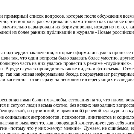
 примерный список вопросов, которые после обсуждения всеми
чно, эти вопросы рассматривались нами только как главные ори
, значительно варьировали их формулировки, исходя из того, с 
одной из более ранних публикаций в журнале «Новые российски
ы подтвердил заключения, которые оформились уже в процессе п
в шли так, что одни вопросы было задавать более уместно, друг
ольшую часть из них удалось провести в режиме «глубинных». 
пп. В ряде случаев проводились также видео- и фотосъемка. От
р, так как живая неформальная беседа подразумевает регулярные
ли косвенно – ответ сразу на несколько интересующих исследова
спондентами были их жалобы, сетования на то, что плохо, возм
ся и сетуют люди весьма охотно, без всяких наводящих вопрос
белорусской, и грузинской, и армянской) речевой культуре и в 
ие социальных антропологов, психологов, лингвистов и социол
а наглядно выявляет то, как говорящий конструирует для себя ж
угие –потому что у них жемчуг мелкий». Думаем, не ошибемся, 
 о плодотворности исследования жизненных смыслов в постсове