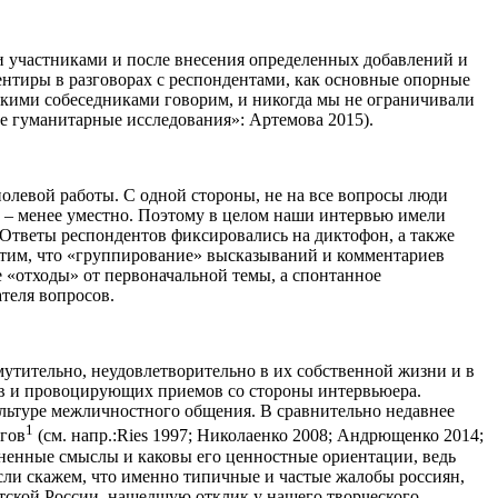
 участниками и после внесения определенных добавлений и
ентиры в разговорах с респондентами, как основные опорные
какими собеседниками говорим, и никогда мы не ограничивали
е гуманитарные исследования»: Артемова 2015).
олевой работы. С одной стороны, не на все вопросы люди
ие – менее уместно. Поэтому в целом наши интервью имели
Ответы респондентов фиксировались на диктофон, а также
метим, что «группирование» высказываний и комментариев
 «отходы» от первоначальной темы, а спонтанное
теля вопросов.
утительно, неудовлетворительно в их собственной жизни и в
ов и провоцирующих приемов со стороны интервьюера.
культуре межличностного общения. В сравнительно недавнее
1
огов
(см. напр.:Ries 1997; Николаенко 2008; Андрющенко 2014;
изненные смыслы и каковы его ценностные ориентации, ведь
если скажем, что именно типичные и частые жалобы россиян,
тской России, нашедшую отклик у нашего творческого