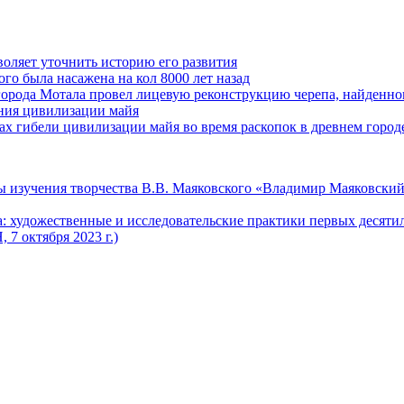
оляет уточнить историю его развития
го была насажена на кол 8000 лет назад
города Мотала провел лицевую реконструкцию черепа, найденног
ения цивилизации майя
 гибели цивилизации майя во время раскопок в древнем город
 изучения творчества В.В. Маяковского «Владимир Маяковский
 художественные и исследовательские практики первых десяти
7 октября 2023 г.)