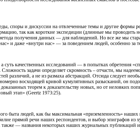
седы, споры и дискуссии на отвлеченные темы и другие формы
ормацию, так как короткие экспедиции (длинные мы проводить н
метода получения данных — для наблюдений. Но все же мы стар
 нас» и даже «внутри нас» — за поведением людей, особенно за 
 а суть качественных исследований — в попытках обретения «с
). Сложность задачи определяет скромность – отчасти, мы надее
ей различий, а не из размаха абстракций. Отсюда следует необы
авномерно восходящей кривой кумулятивных разысканий, он подоб
же доказанных теорем к доказательству новых, но от неловких по
овый этап» (Geertz 1973:25).
ого быта людей, как бы максимальная «приземленность» наших 
илие прямой речи наших респондентов, и выбор эпиграфов из х
, а также — названия некоторых наших журнальных публикаций и 