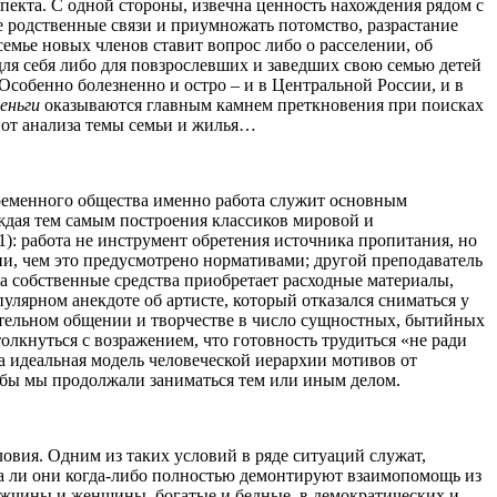
пекта. С одной стороны, извечна ценность нахождения рядом с
е родственные связи и приумножать потомство, разрастание
емье новых членов ставит вопрос либо о расселении, об
для себя либо для повзрослевших и заведших свою семью детей
 Особенно болезненно и остро – и в Центральной России, и в
еньги
оказываются главным камнем преткновения при поисках
 от анализа темы семьи и жилья…
временного общества именно работа служит основным
рждая тем самым построения классиков мировой и
1): работа не инструмент обретения источника пропитания, но
ни, чем это предусмотрено нормативами; другой преподаватель
а собственные средства приобретает расходные материалы,
лярном анекдоте об артисте, который отказался сниматься у
жательном общении и творчестве в число сущностных, бытийных
лкнуться с возражением, что готовность трудиться «не ради
а идеальная модель человеческой иерархии мотивов от
тобы мы продолжали заниматься тем или иным делом.
вия. Одним из таких условий в ряде ситуаций служат,
два ли они когда-либо полностью демонтируют взаимопомощь из
 мужчины и женщины, богатые и бедные, в демократических и