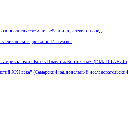
о в неолитическом погребении недалеко от города
е Сейбаль на территории Гватемалы
: Лирика. Театр. Кино. Плакаты. Контексты». (ИМЛИ РАН, 15
летий XXI века" (Самарский национальный исследовательский