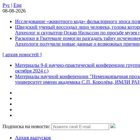
Рус
|
Eng
08-08-2026
Исследование «животного кода» фольклорного эпоса позв
Шведский ученый воссоздал лицо человека, голова которо
Археолог и скульптор Оскар Нильссон по просьбе музея 
Раскопки в Гватемале помогли разгадать тайну исчезнов
Археологи получили новые данные о возможных причинах
[ архив новостей ]
Материалы 9-й научно-практической конференции группы
октября 2024 г.)
Материалы научной конференции "Немецкоязычная проза:
университет имени академика С.П. Королёва, ИМЛИ РАН, 
Подписка на новости:
Архив выпусков