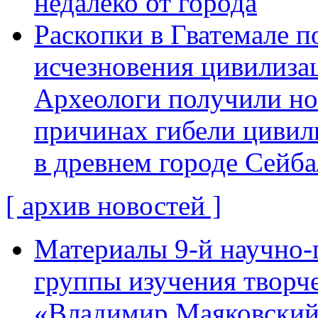
недалеко от города
Раскопки в Гватемале п
исчезновения цивилиза
Археологи получили н
причинах гибели цивил
в древнем городе Сейба
[ архив новостей ]
Материалы 9-й научно-
группы изучения творче
«Владимир Маяковский: