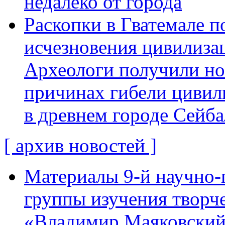
недалеко от города
Раскопки в Гватемале п
исчезновения цивилиза
Археологи получили н
причинах гибели цивил
в древнем городе Сейба
[ архив новостей ]
Материалы 9-й научно-
группы изучения творче
«Владимир Маяковский: