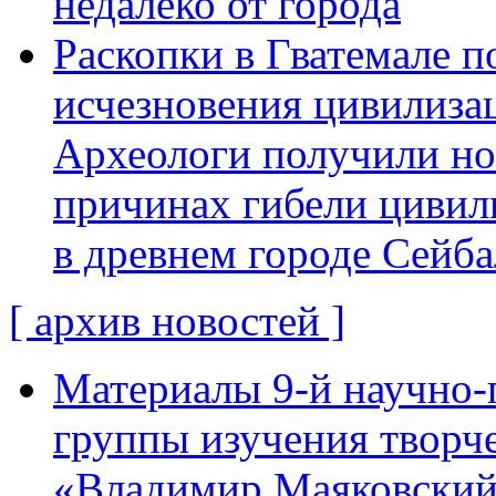
недалеко от города
Раскопки в Гватемале п
исчезновения цивилиза
Археологи получили н
причинах гибели цивил
в древнем городе Сейба
[ архив новостей ]
Материалы 9-й научно-
группы изучения творче
«Владимир Маяковский: