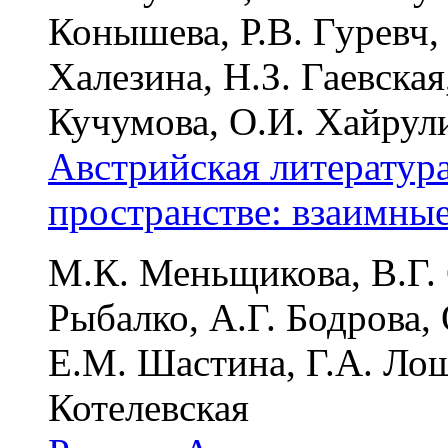
Конышева, Р.В. Гуревч,
Халезина, Н.З. Гаевская
Кучумова, О.И. Хайрул
Австрийская литератур
пространстве: взаимны
М.К. Меньщикова, В.Г. 
Рыбалко, А.Г. Бодрова, 
Е.М. Шастина, Г.А. Лош
Котелевская