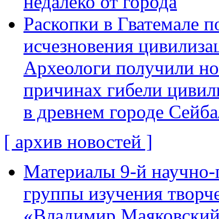
недалеко от города
Раскопки в Гватемале п
исчезновения цивилиза
Археологи получили н
причинах гибели цивил
в древнем городе Сейба
[ архив новостей ]
Материалы 9-й научно-
группы изучения творче
«Владимир Маяковский: