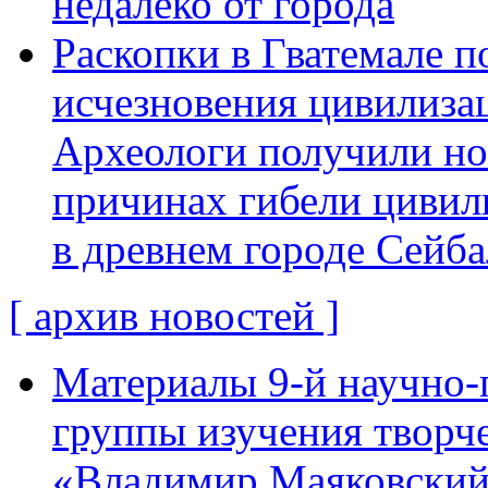
недалеко от города
Раскопки в Гватемале п
исчезновения цивилиза
Археологи получили н
причинах гибели цивил
в древнем городе Сейба
[ архив новостей ]
Материалы 9-й научно-
группы изучения творче
«Владимир Маяковский: