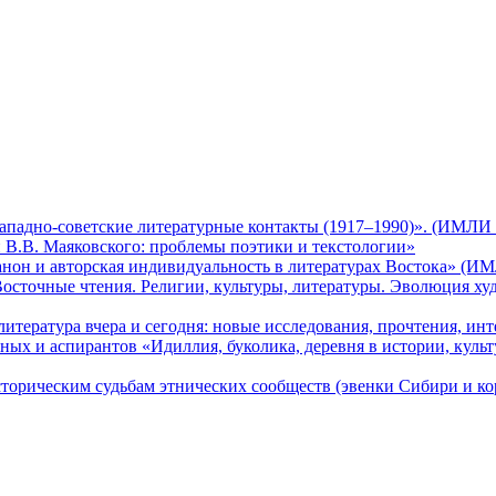
адно-советские литературные контакты (1917–1990)». (ИМЛИ РА
В.В. Маяковского: проблемы поэтики и текстологии»
он и авторская индивидуальность в литературах Востока» (ИМЛ
сточные чтения. Религии, культуры, литературы. Эволюция ху
ература вчера и сегодня: новые исследования, прочтения, инте
 и аспирантов «Идиллия, буколика, деревня в истории, культ
сторическим судьбам этнических сообществ (эвенки Сибири и к