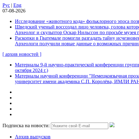
Рус
|
Eng
07-08-2026
Исследование «животного кода» фольклорного эпоса позв
Шведский ученый воссоздал лицо человека, голова которо
Археолог и скульптор Оскар Нильссон по просьбе музея 
Раскопки в Гватемале помогли разгадать тайну исчезнов
Археологи получили новые данные о возможных причинах
[ архив новостей ]
Материалы 9-й научно-практической конференции группы
октября 2024 г.)
Материалы научной конференции "Немецкоязычная проза:
университет имени академика С.П. Королёва, ИМЛИ РАН, 
Подписка на новости:
Архив выпусков