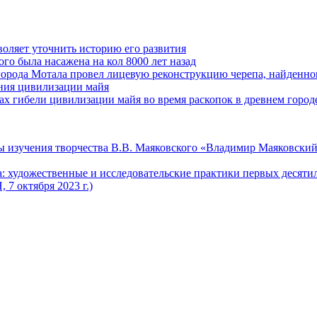
оляет уточнить историю его развития
го была насажена на кол 8000 лет назад
города Мотала провел лицевую реконструкцию черепа, найденног
ения цивилизации майя
 гибели цивилизации майя во время раскопок в древнем город
 изучения творчества В.В. Маяковского «Владимир Маяковский
 художественные и исследовательские практики первых десяти
7 октября 2023 г.)