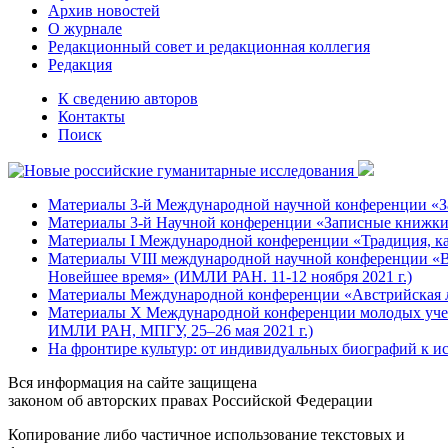
Архив новостей
О журнале
Редакционный совет и редакционная коллегия
Редакция
К сведению авторов
Контакты
Поиск
Материалы 3-й Международной научной конференции «Зап
Материалы 3-й Научной конференции «Записные книжки 
Материалы I Международной конференции «Традиция, кан
Материалы VIII международной научной конференции «Во
Новейшее время» (ИМЛИ РАН. 11-12 ноября 2021 г.)
Материалы Международной конференции «Австрийская лит
Материалы Х Международной конференции молодых ученых
ИМЛИ РАН, МПГУ, 25–26 мая 2021 г.)
На фронтире культур: от индивидуальных биографий к и
Вся информация на сайте защищена
законом об авторских правах Российской Федерации
Копирование либо частичное использование текстовых и