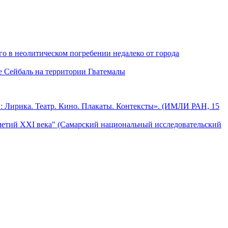
о в неолитическом погребении недалеко от города
е Сейбаль на территории Гватемалы
: Лирика. Театр. Кино. Плакаты. Контексты». (ИМЛИ РАН, 15
летий XXI века" (Самарский национальный исследовательский