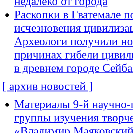
недалеко от города
Раскопки в Гватемале п
исчезновения цивилиза
Археологи получили н
причинах гибели цивил
в древнем городе Сейба
[ архив новостей ]
Материалы 9-й научно-
группы изучения творче
«Владимир Маяковский: