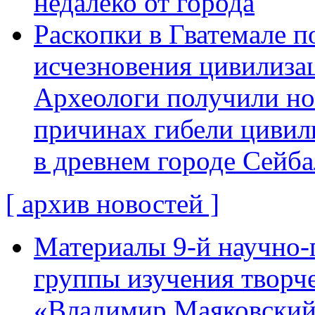
недалеко от города
Раскопки в Гватемале п
исчезновения цивилиза
Археологи получили н
причинах гибели цивил
в древнем городе Сейба
[ архив новостей ]
Материалы 9-й научно-
группы изучения творче
«Владимир Маяковский: