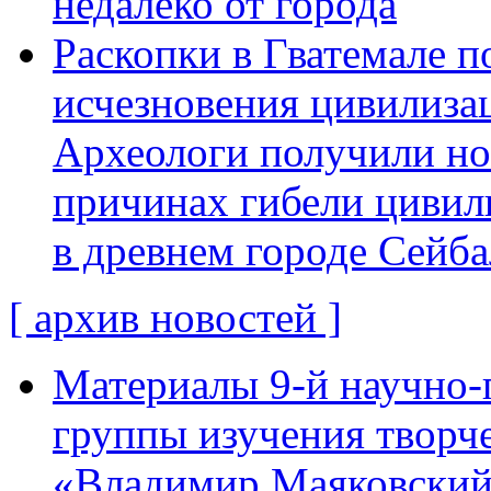
недалеко от города
Раскопки в Гватемале п
исчезновения цивилиза
Археологи получили н
причинах гибели цивил
в древнем городе Сейба
[ архив новостей ]
Материалы 9-й научно-
группы изучения творче
«Владимир Маяковский: