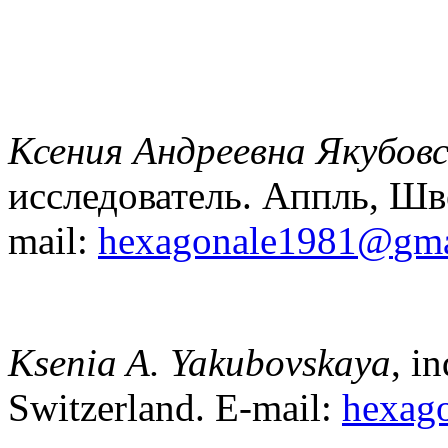
Ксения Андреевна Якубов
исследователь. Аппль, Шв
mail:
hexagonale
1981@
gma
Ksenia A. Yakubovskaya
, i
Switzerland. E-mail:
hexag