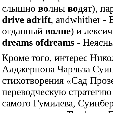
слышно
во
лны
во
дят), п
drive
adrift
, andwhither -
отданный
волне
) и лекси
dreams
of
dreams
- Неясн
Кроме того, интерес Нико
Алджернона Чарльза Суин
стихотворения «Сад Про
переводческую стратегию 
самого Гумилева, Суинбер