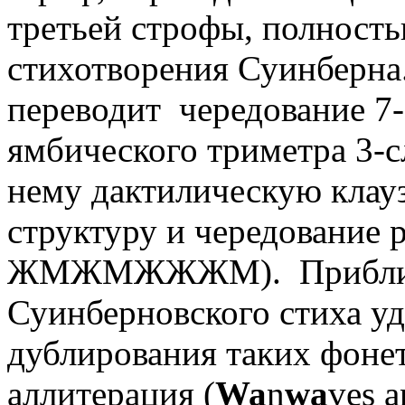
третьей строфы, полность
стихотворения Суинберна
переводит чередование 7-
ямбического триметра 3-
нему дактилическую клауз
структуру и чередовани
ЖMЖMЖЖЖM). Приблизи
Суинберновского стиха у
дублирования таких фоне
аллитерация (
Wa
n
wa
ves 