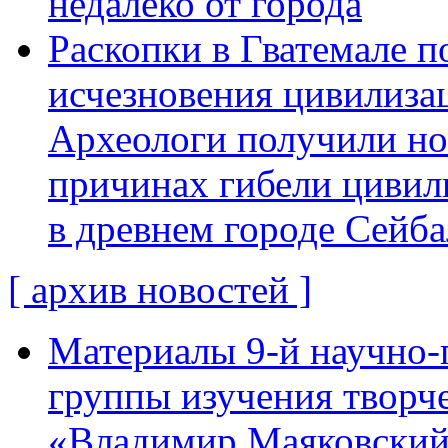
недалеко от города
Раскопки в Гватемале п
исчезновения цивилиза
Археологи получили н
причинах гибели цивил
в древнем городе Сейба
[ архив новостей ]
Материалы 9-й научно-
группы изучения творче
«Владимир Маяковский: