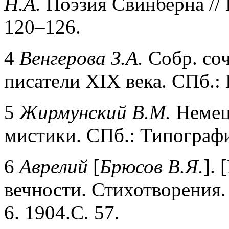
Н.А.
Поэзия Свинберна // 
120–126.
4
Венгерова З.А.
Собр. соч
писатели XIX века. СПб.:
5
Жирмунский В.М.
Немец
мистики. СПб.: Типографи
6
Аврелий
[
Брюсов В.Я.
]. 
вечности. Стихотворения. 
6. 1904.С. 57.