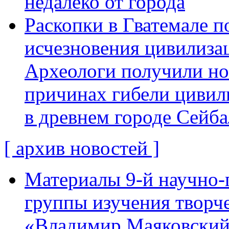
недалеко от города
Раскопки в Гватемале п
исчезновения цивилиза
Археологи получили н
причинах гибели цивил
в древнем городе Сейба
[ архив новостей ]
Материалы 9-й научно-
группы изучения творче
«Владимир Маяковский: