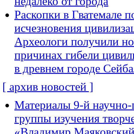
недалеко от города
Раскопки в Гватемале п
исчезновения цивилиза
Археологи получили н
причинах гибели цивил
в древнем городе Сейба
[ архив новостей ]
Материалы 9-й научно-
группы изучения творче
«Владимир Маяковский: