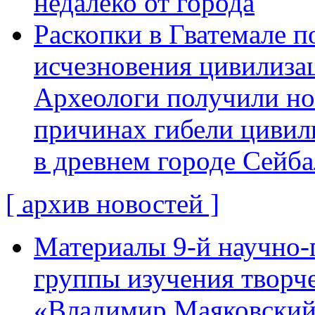
недалеко от города
Раскопки в Гватемале п
исчезновения цивилиза
Археологи получили н
причинах гибели цивил
в древнем городе Сейба
[ архив новостей ]
Материалы 9-й научно-
группы изучения творче
«Владимир Маяковский: