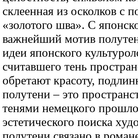
склеенная из осколков с 
«золотого шва». С японско
важнейший мотив полутен
идеи японского культуро
считавшего тень простран
обретают красоту, подлин
полутени – это пространс
тенями немецкого прошлог
эстетического поиска ху
полутени связано в романе