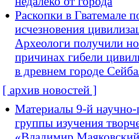
недалеко от города
Раскопки в Гватемале п
исчезновения цивилиза
Археологи получили н
причинах гибели цивил
в древнем городе Сейба
[ архив новостей ]
Материалы 9-й научно-
группы изучения творче
«Владимир Маяковский: