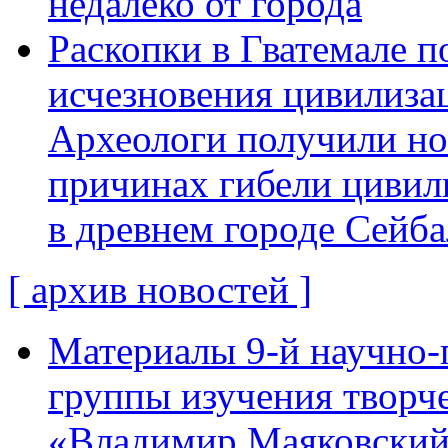
недалеко от города
Раскопки в Гватемале п
исчезновения цивилиза
Археологи получили н
причинах гибели цивил
в древнем городе Сейба
[ архив новостей ]
Материалы 9-й научно-
группы изучения творче
«Владимир Маяковский: