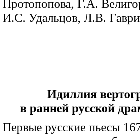
Протопопова, Г.А. Велиго
И.С. Удальцов, Л.В. Гавр
Идиллия вертогр
в ранней русской др
Первые русские пьесы 167