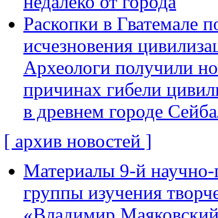
недалеко от города
Раскопки в Гватемале п
исчезновения цивилиза
Археологи получили н
причинах гибели цивил
в древнем городе Сейба
[ архив новостей ]
Материалы 9-й научно-
группы изучения творче
«Владимир Маяковский: