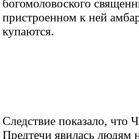
богомоловоского священни
пристроенном к ней амб
купаются.
Следствие показало, что 
Предтечи явилась людям н