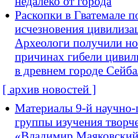
недалеко от города
Раскопки в Гватемале п
исчезновения цивилиза
Археологи получили н
причинах гибели цивил
в древнем городе Сейба
[ архив новостей ]
Материалы 9-й научно-
группы изучения творче
«Владимир Маяковский: