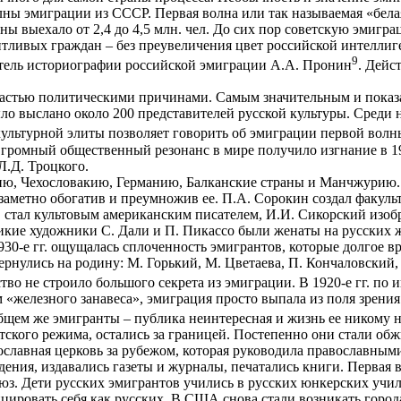
лны эмиграции из СССР. Первая волна или так называемая «бела
траны выехало от 2,4 до 4,5 млн. чел. До сих пор советскую эми
тливых граждан – без преувеличения цвет российской интеллиге
9
атель историографии российской эмиграции А.А. Пронин
. Дейс
частью политическими причинами. Самым значительным и пока
ыло выслано около 200 представителей русской культуры. Среди 
 культурной элиты позволяет говорить об эмиграции первой волн
громный общественный резонанс в мире получило изгнание в 19
Л.Д. Троцкого.
, Чехословакию, Германию, Балканские страны и Манчжурию. В
заметно обогатив и преумножив ее. П.А. Сорокин создал факуль
тал культовым американским писателем, И.И. Сикорский изобре
ие художники С. Дали и П. Пикассо были женаты на русских же
1930-е гг. ощущалась сплоченность эмигрантов, которые долгое 
нулись на родину: М. Горький, М. Цветаева, П. Кончаловский, А
ство не строило большого секрета из эмиграции. В 1920-е гг. п
«железного занавеса», эмиграция просто выпала из поля зрения 
бщем же эмигранты – публика неинтересная и жизнь ее никому 
кого режима, остались за границей. Постепенно они стали обжи
вославная церковь за рубежом, которая руководила православны
дения, издавались газеты и журналы, печатались книги. Первая в
. Дети русских эмигрантов учились в русских юнкерских учили
ировать себя как русских. В США снова стали возникать город