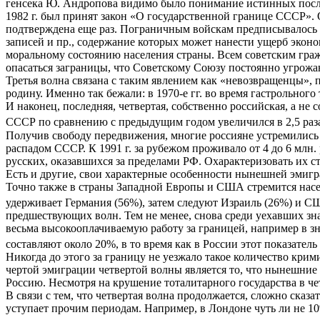
генсека Ю. Андропова видимо было понимание истинных после
1982 г. был принят закон «О государственной границе СССР»
подтверждена еще раз. Пограничным войскам предписывалось 
записей и пр., содержание которых может нанести ущерб экон
моральному состоянию населения страны. Всем советским граж
опасаться заграницы, что Советскому Союзу постоянно угрожа
Третья волна связана с таким явлением как «невозвращенцы», 
родину. Именно так бежали: в 1970-е гг. во время гастрольног
И наконец, последняя, четвертая, собственно российская, а не
СССР по сравнению с предыдущим годом увеличился в 2,5 раза (1
Получив свободу передвижения, многие россияне устремились з
распадом СССР. К 1991 г. за рубежом проживало от 4 до 6 млн.
русских, оказавшихся за пределами РФ. Охарактеризовать их с
Есть и другие, свои характерные особенности нынешней эмиг
Точно также в страны Западной Европы и США стремится нас
удерживает Германия (56%), затем следуют Израиль (26%) и СШ
предшествующих волн. Тем не менее, снова среди уехавших зн
весьма высокооплачиваемую работу за границей, например в 
составляют около 20%, в то время как в России этот показател
Никогда до этого за границу не уезжало такое количество кр
чертой эмиграции четвертой волны является то, что нынешние 
Россию. Несмотря на крушение тоталитарного государства в че
В связи с тем, что четвертая волна продолжается, сложно сказ
уступает прочим периодам. Например, в Лондоне чуть ли не 1