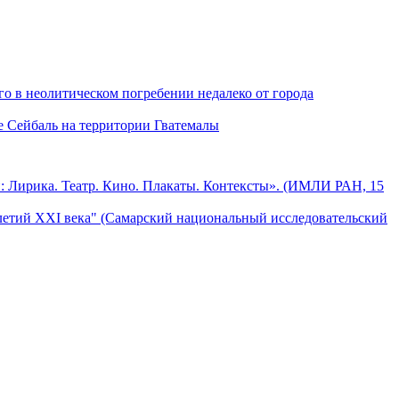
о в неолитическом погребении недалеко от города
е Сейбаль на территории Гватемалы
: Лирика. Театр. Кино. Плакаты. Контексты». (ИМЛИ РАН, 15
летий XXI века" (Самарский национальный исследовательский