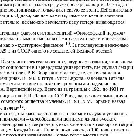
я эмиграция» началась сразу же после революции 1917 года и
грацию воспринимают только как первую ее волну. Действительно
нции. Однако, как нам кажется, такое занижение значения
твительно, как можно вычислить цену потери выдающегося
зательным фактом стал знаменитый «Философский пароход»
них были знаменитые на весь мир деятели науки и искусства:
10
ы как о «культурном феномене»
. За последующие несколько
29 г. из СССР одного из создателей Великой русской
 силу интеллектуального и культурного развития, эмигранты
тет социологии в Гарвардском университете, где слушал лекции
л вертолет, В.К. Зворыкин стал создателем телевидения.
нщинах. В 1933 г. титул «мисс Европа» завоевала Татьяна
время считали свое положение временным и надеялись на
. Вертинский и др. Всего из-за границы с 1921 по 1931 гг.
о инициативе В.И. Ленина в СССР издавались воспоминания и
советского общества и ученых. В 1931 г. М. Горький назвал
12
не нужна»
.
ваться, стараясь восстановить и сохранить духовную жизнь
ми приходами – своеобразными центрами жизни русских
олна проявила такую черту, как склонность к самоорганизации.
щах. Каждый год в Европе появлялось до 100 новых газет на
а с русскими названиями. Только город Москва был