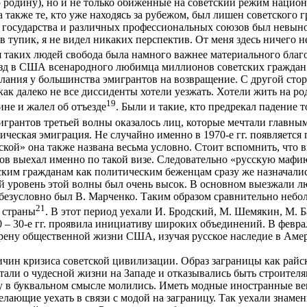
ю родину), но и не только обиженные на советский режим нацио
также те, кто уже находясь за рубежом, был лишен советского 
 государства и различных профессиональных союзов был невыно
 в тупик, я не видел никаких перспектив. От меня здесь ничего не
я таких людей свобода была намного важнее материального благ
зд в США всенародного любимца миллионов советских граждан –
ания у большинства эмигрантов на возвращение. С другой сторо
ак далеко не все диссиденты хотели уезжать. Хотели жить на ро
19
ине и жалел об отъезде
. Были и такие, кто предрекал падение
мигрантов третьей волны оказалось лиц, которые мечтали главн
ическая эмиграция. Не случайно именно в 1970-е гг. появляется
кой» она также названа весьма условно. Стоит вспомнить, что 
ов выехал именно по такой визе. Следовательно «русскую мафи
ским гражданам как политическим беженцам сразу же назначали
 уровень этой волны был очень высок. В основном выезжали л
езусловно был В. Марченко. Таким образом сравнительно небол
21
 страны
. В этот период уехали И. Бродский, М. Шемякин, М. 
20 – 30-е гг. проявила инициативу широких объединений. В февра
арену общественной жизни США, изучая русское наследие в Аме
ичин кризиса советской цивилизации. Образ заграницы как райс
чтали о чудесной жизни на Западе и отказывались быть строител
у в буквальном смысле молились. Иметь модные иностранные вещ
желающие уехать в связи с модой на заграницу. Так уехали знам