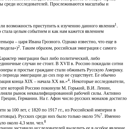
ры среди исследователей. Прослеживаются масштабы и
1
чили возможность приступить к изучению данного явления
.
 стала целым событием и как нам кажется явлением
ьора – царя Ивана Грозного. Однако известно, что еще в
2
еводела»)
. Таким образом, российская эмиграция с самого
Характер эмиграции был либо политический, либо
единичные случаи не стоит. В XVII в. Россию покидали сотни
сионеры и простые граждане стали обживать Русскую Америку.
о периода эмиграции до сих пор не существует. Ее обычно
4
рация конца XIX – начала XX вв.»
. Некоторые исследователи,
ьтате которой Россию покинули М. Горький, В.И. Ленин,
ополняли рынок неквалифицированной рабочей силы. Активно
 Греции, Германии. На г. Афон число русских монахов достигло
за 100 лет, с 1820 по 1917 гг., из Российской империи в
7
итовцы). Русских среди них было только около 5%
. Именно
8
о около 4,3 млн. чел.
рации заставило исследователей выделить ее в особое явление