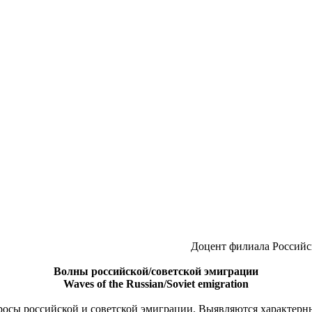
Доцент филиала Российс
Волны российской/советской эмиграции
Waves of the Russian/Soviet emigration
просы российской и советской эмиграции. Выявляются характер