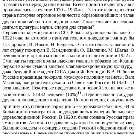
и разбить на периоды или волны. Всего принято выделять 3 во
продолжалась в течение 1920 – 1930-х гг. За этот период из с
страна потеряла огромное количество образованнейших и талан
других волн абсолютно недопустимо. Также считает исследов
деятеля культуры, науки, спорта для страны?
Первая волна эмиграции из СССР была обусловлена большей 
1922 года, на котором в принудительном порядке за границу б
П. Сорокин, И. Ильин, Н. Бердяев. Отток интеллектуальной и
лет страну покинули В. Кандинский, Ф. Шаляпин, М. Шагал. О
революции и организаторов высылки интеллигенции в 1922 г. 
Эмигранты первой волны выехали главным образом во Францию
первой волны сумели влиться в западноевропейскую культуру, 
даже будущий президент США Джон Ф. Кеннеди. В.В. Набоков с
Русские красавицы покоряли мужскую половину планеты. Велик
Маслова, чьи родители уехали из Советской России. В 1920 – 
возвращение. Некоторые представители первой волны все же вер
11
возвратилось 181432 человека (10%)
. Первоначально государ
другие произведения эмигрантов. Но постепенно, с опусканием 
причину отсутствия информации о «зарубежной России»: «В о
Большинство эмигрантов, не дождавшись крушения большевистс
дореволюционной России. В 1920 г. была создана Русская пра
эмигрантов. Активно создавались разного уровня учебные заве
Бывшие солдаты и офицеры создали Русский общевоинский союз
русском языке. Очень многие продолжали ощущать и идентифиц