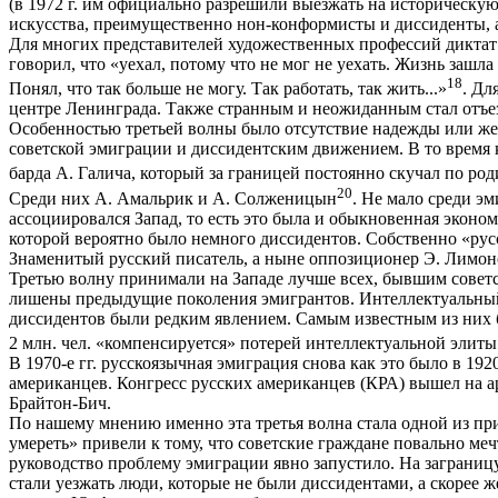
(в 1972 г. им официально разрешили выезжать на историческу
искусства, преимущественно нон-конформисты и диссиденты, а 
Для многих представителей художественных профессий диктат
говорил, что «уехал, потому что не мог не уехать. Жизнь зашла
18
Понял, что так больше не могу. Так работать, так жить...»
. Дл
центре Ленинграда. Также странным и неожиданным стал отъе
Особенностью третьей волны было отсутствие надежды или жел
советской эмиграции и диссидентским движением. В то время к
барда А. Галича, который за границей постоянно скучал по род
20
Среди них А. Амальрик и А. Солженицын
. Не мало среди э
ассоциировался Запад, то есть это была и обыкновенная эконом
которой вероятно было немного диссидентов. Собственно «русс
Знаменитый русский писатель, а ныне оппозиционер Э. Лимон
Третью волну принимали на Западе лучше всех, бывшим совет
лишены предыдущие поколения эмигрантов. Интеллектуальный
диссидентов были редким явлением. Самым известным из них б
2 млн. чел. «компенсируется» потерей интеллектуальной элиты
В 1970-е гг. русскоязычная эмиграция снова как это было в 19
американцев. Конгресс русских американцев (КРА) вышел на 
Брайтон-Бич.
По нашему мнению именно эта третья волна стала одной из пр
умереть» привели к тому, что советские граждане повально ме
руководство проблему эмиграции явно запустило. На заграниц
стали уезжать люди, которые не были диссидентами, а скорее 