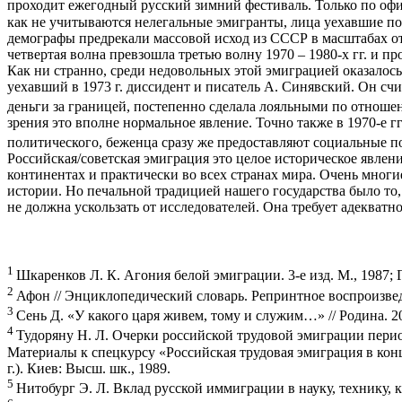
проходит ежегодный русский зимний фестиваль. Только по офи
как не учитываются нелегальные эмигранты, лица уехавшие по к
демографы предрекали массовой исход из СССР в масштабах от 4
четвертая волна превзошла третью волну 1970 – 1980-х гг. и п
Как ни странно, среди недовольных этой эмиграцией оказалос
уехавший в 1973 г. диссидент и писатель А. Синявский. Он счи
деньги за границей, постепенно сделала лояльными по отнош
зрения это вполне нормальное явление. Точно также в 1970-е 
политического, беженца сразу же предоставляют социальные п
Российская/советская эмиграция это целое историческое явле
континентах и практически во всех странах мира. Очень многи
истории. Но печальной традицией нашего государства было то,
не должна ускользать от исследователей. Она требует адекватн
1
Шкаренков Л. К. Агония белой эмиграции. 3-е изд. М., 1987; 
2
Афон // Энциклопедический словарь. Репринтное воспроизведени
3
Сень Д. «У какого царя живем, тому и служим…» // Родина. 20
4
Тудоряну Н. Л. Очерки российской трудовой эмиграции перио
Материалы к спецкурсу «Российская трудовая эмиграция в кон
г.). Киев: Высш. шк., 1989.
5
Нитобург Э. Л. Вклад русской иммиграции в науку, технику,