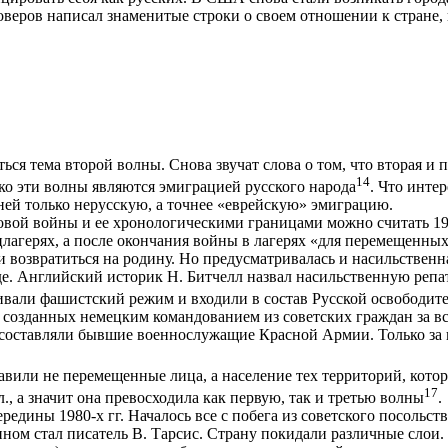
оверов написал знаменитые строки о своем отношении к стране,
ься тема второй волны. Снова звучат слова о том, что вторая и
14
ько эти волны являются эмиграцией русского народа
. Что интер
ей только нерусскую, а точнее «еврейскую» эмиграцию.
вой войны и ее хронологическими границами можно считать 1939
лагерях, а после окончания войны в лагерях «для перемещенны
 возвратиться на родину. Но предусматривалась и насильственн
де. Английский историк Н. Битчелл назвал насильственную реп
ивали фашистский режим и входили в состав Русской освободит
озданных немецким командованием из советских граждан за все 
 составляли бывшие военнослужащие Красной Армии. Только за пе
вили не перемещенные лица, а население тех территорий, котор
17
., а значит она превосходила как первую, так и третью волны
.
ередины 1980‑х гг. Началось все с побега из советского посольс
м стал писатель В. Тарсис. Страну покидали различные слои. 