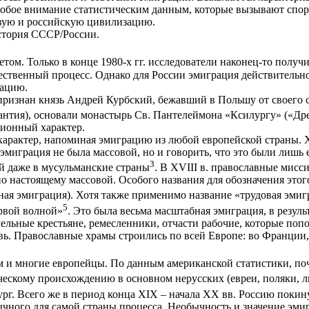
собое внимание статистическим данным, которые вызывают спо
овую и российскую цивилизацию.
история СССР/России.
том. Только в конце 1980-х гг. исследователи наконец-то полу
ественный процесс. Однако для России эмиграция действительно
зацию.
изнан князь Андрей Курбский, бежавший в Польшу от своего сен
антия), основали монастырь Св. Пантелеймона «Ксилургу» («Др
ционный характер.
характер, напоминая эмиграцию из любой европейской страны. 
эмиграция не была массовой, но и говорить, что это были лишь 
3
ий даже в мусульманские страны
. В XVIII в. православные мис
о настоящему массовой. Особого названия для обозначения этог
ая эмиграция). Хотя также применимо название «трудовая эмиг
5
рвой волной»
. Это была весьма масштабная эмиграция, в резул
мельные крестьяне, ремесленники, отчасти рабочие, которые п
вь. Православные храмы строились по всей Европе: во Франции,
и многие европейцы. По данным американской статистики, почти 
ескому происхождению в основном нерусских (евреи, поляки, л
г. Всего же в период конца XIX – начала XX вв. Россию покинул
чного для самой страны процесса. Необычность и значение эмиг