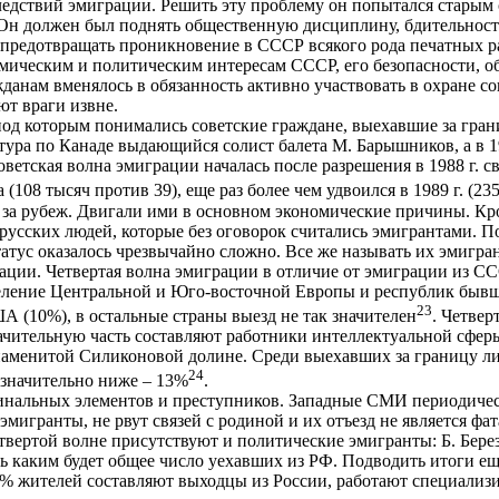
дствий эмиграции. Решить эту проблему он попытался старым с
. Он должен был поднять общественную дисциплину, бдительнос
предотвращать проникновение в СССР всякого рода печатных р
омическим и политическим интересам СССР, его безопасности, о
данам вменялось в обязанность активно участвовать в охране со
ют враги извне.
под которым понимались советские граждане, выехавшие за грани
о тура по Канаде выдающийся солист балета М. Барышников, а в 
 советская волна эмиграции началась после разрешения в 1988 г. 
08 тысяч против 39), еще раз более чем удвоился в 1989 г. (235
а рубеж. Двигали ими в основном экономические причины. Кроме
 русских людей, которые без оговорок считались эмигрантами. П
татус оказалось чрезвычайно сложно. Все же называть их эмигран
рации. Четвертая волна эмиграции в отличие от эмиграции из 
еление Центральной и Юго-восточной Европы и республик бывш
23
А (10%), в остальные страны выезд не так значителен
. Четвер
ачительную часть составляют работники интеллектуальной сфер
знаменитой Силиконовой долине. Среди выехавших за границу 
24
ь значительно ниже – 13%
.
иминальных элементов и преступников. Западные СМИ периодиче
эмигранты, не рвут связей с родиной и их отъезд не является 
твертой волне присутствуют и политические эмигранты: Б. Берез
ать каким будет общее число уехавших из РФ. Подводить итоги ещ
0% жителей составляют выходцы из России, работают специализ