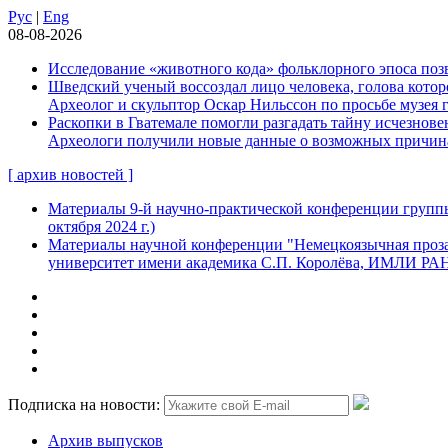
Рус
|
Eng
08-08-2026
Исследование «животного кода» фольклорного эпоса позв
Шведский ученый воссоздал лицо человека, голова которо
Археолог и скульптор Оскар Нильссон по просьбе музея 
Раскопки в Гватемале помогли разгадать тайну исчезнов
Археологи получили новые данные о возможных причинах
[ архив новостей ]
Материалы 9-й научно-практической конференции группы
октября 2024 г.)
Материалы научной конференции "Немецкоязычная проза:
университет имени академика С.П. Королёва, ИМЛИ РАН, 
Подписка на новости:
Архив выпусков