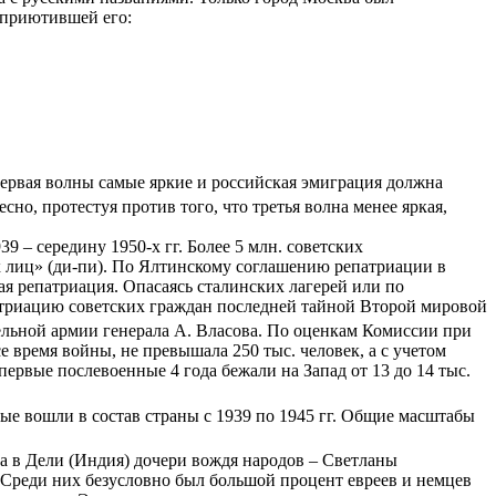
 приютившей его:
 первая волны самые яркие и российская эмиграция должна
есно, протестуя против того, что третья волна менее яркая,
 – середину 1950-х гг. Более 5 млн. советских
х лиц» (ди-пи). По Ялтинскому соглашению репатриации в
ая репатриация. Опасаясь сталинских лагерей или по
атриацию советских граждан последней тайной Второй мировой
ельной армии генерала А. Власова. По оценкам Комиссии при
время войны, не превышала 250 тыс. человек, а с учетом
рвые послевоенные 4 года бежали на Запад от 13 до 14 тыс.
ые вошли в состав страны с 1939 по 1945 гг. Общие масштабы
тва в Дели (Индия) дочери вождя народов – Светланы
Среди них безусловно был большой процент евреев и немцев