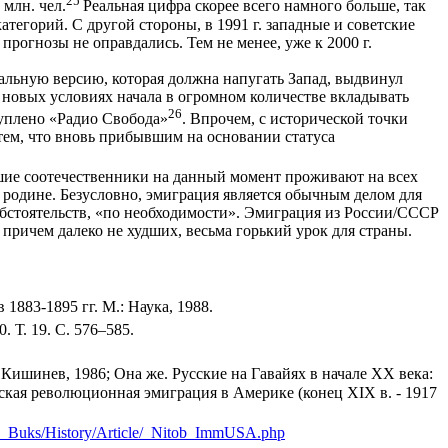
25
млн. чел.
Реальная цифра скорее всего намного больше, так
тегорий. С другой стороны, в 1991 г. западные и советские
прогнозы не оправдались. Тем не менее, уже к 2000 г.
альную версию, которая должна напугать Запад, выдвинул
в новых условиях начала в огромном количестве вкладывать
26
уплено «Радио Свобода»
. Впрочем, с исторической точки
тем, что вновь прибывшим на основании статуса
вшие соотечественники на данный момент проживают на всех
 родине. Безусловно, эмиграция является обычным делом для
обстоятельств, «по необходимости». Эмиграция из России/СССР
 причем далеко не худших, весьма горький урок для страны.
1883-1895 гг. М.: Наука, 1988.
 Т. 19. С. 576–585.
ишинев, 1986; Она же. Русские на Гавайях в начале XX века:
ская революционная эмиграция в Америке (конец XIX в. - 1917
ek_Buks/History/Article/_Nitob_ImmUSA.php