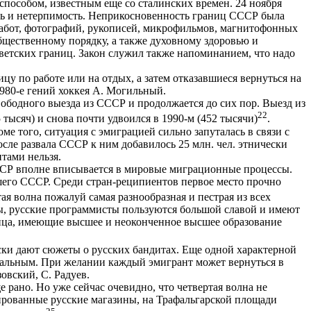
пособом, известным еще со сталинских времен. 24 ноября
ть и нетерпимость. Неприкосновенность границ СССР была
абот, фотографий, рукописей, микрофильмов, магнитофонных
бщественному порядку, а также духовному здоровью и
ветских границ. Закон служил также напоминанием, что надо
цу по работе или на отдых, а затем отказавшиеся вернуться на
1980-е гений хоккея А. Могильный.
свободного выезда из СССР и продолжается до сих пор. Выезд из
22
 тысяч) и снова почти удвоился в 1990-м (452 тысячи)
.
 того, ситуация с эмиграцией сильно запуталась в связи с
осле развала СССР к ним добавилось 25 млн. чел. этнически
тами нельзя.
СССР вполне вписывается в мировые миграционные процессы.
его СССР. Среди стран-реципиентов первое место прочно
тая волна пожалуй самая разнообразная и пестрая из всех
ы, русские программисты пользуются большой славой и имеют
лица, имеющие высшее и неоконченное высшее образование
ски дают сюжеты о русских бандитах. Еще одной характерной
фатальным. При желании каждый эмигрант может вернуться в
овский, С. Радуев.
е рано. Но уже сейчас очевидно, что четвертая волна не
ированные русские магазины, на Трафальгарской площади