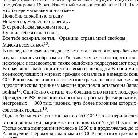
продублирован 16 раз. Известный эмигрантский поэт Н.Н. Тур
Что теперь мы можем и что смеем,
Полюбив спокойную страну,
Незаметно, медленно стареем…
В европейском ласковом плену.
Лучшие тебе я отдал годы,
Все тебе доверил, не тая, - Франция, страна моей свободы,
13
Мачеха веселая моя
.
В последнее время исследователями стала активно разрабатыват
изучать главным образом их. Указывается в частности, что тол
некоторые исследователи также ошибочно подразумевают под н
Вторая волна эмиграции тесно связана с периодом Второй миро
военнослужащих и мирных граждан оказались в немецких конц
СССР подлежали только те советские граждане, которые желали
идеологическим причинам многие предпочли остаться на Запа
15
войны
. Ошибочно считать, что большинство из них поддерж
Президенте РФ численность военных строевых формирований, с
нестроевых — 300 тыс. человек, чуть более половины которых
16
советских граждан
.
Однако большую часть эмигрантов из СССР в этот период соста
второй волны эмиграции можно оценивать от 5,5 до 10 млн. чел
Третья волна эмиграции началась в 1966 г. и продолжалась до с
Аллилуевой. Первым высланным из СССР советским гражданино