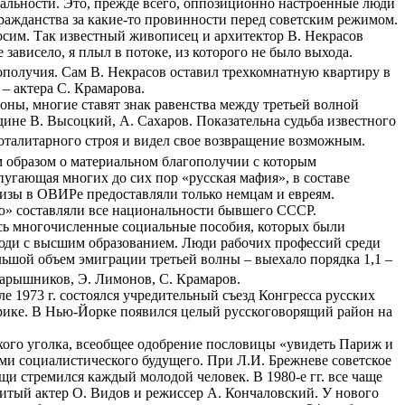
нальности. Это, прежде всего, оппозиционно настроенные люди
гражданства за какие-то провинности перед советским режимом.
сим. Так известный живописец и архитектор В. Некрасов
 зависело, я плыл в потоке, из которого не было выхода.
ополучия. Сам В. Некрасов оставил трехкомнатную квартиру в
 актера С. Крамарова.
ны, многие ставят знак равенства между третьей волной
дине В. Высоцкий, А. Сахаров. Показательна судьба известного
 тоталитарного строя и видел свое возвращение возможным.
ым образом о материальном благополучии с которым
 пугающая многих до сих пор «русская мафия», в составе
визы в ОВИРе предоставляли только немцам и евреям.
ю» составляли все национальности бывшего СССР.
сь многочисленные социальные пособия, которых были
юди с высшим образованием. Люди рабочих профессий среди
ьшой объем эмиграции третьей волны – выехало порядка 1,1 –
Барышников, Э. Лимонов, С. Крамаров.
ле 1973 г. состоялся учредительный съезд Конгресса русских
рике. В Нью-Йорке появился целый русскоговорящий район на
кого уголка, всеобщее одобрение пословицы «увидеть Париж и
ями социалистического будущего. При Л.И. Брежневе советское
и стремился каждый молодой человек. В 1980-е гг. все чаще
енитый актер О. Видов и режиссер А. Кончаловский. У нового