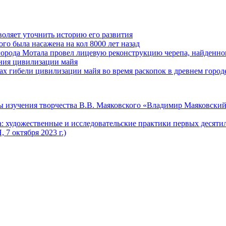
оляет уточнить историю его развития
го была насажена на кол 8000 лет назад
города Мотала провел лицевую реконструкцию черепа, найденног
ения цивилизации майя
 гибели цивилизации майя во время раскопок в древнем город
 изучения творчества В.В. Маяковского «Владимир Маяковский
 художественные и исследовательские практики первых десяти
7 октября 2023 г.)