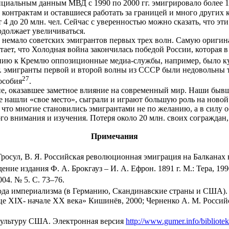
циальным данным МВД с 1990 по 2000 гг. эмигрировало более 1 
онтрактам и оставшиеся работать за границей и много других ка
 до 20 млн. чел. Сейчас с уверенностью можно сказать, что эти 
родолжает увеличиваться.
ь немало советских эмигрантов первых трех волн. Самую оригин
тает, что Холодная война закончилась победой России, которая 
ению к Кремлю оппозиционные медиа-службы, например, было к
гг. эмигранты первой и второй волны из СССР были недовольны 
27
особия
.
ние, оказавшее заметное влияние на современный мир. Наши бы
е нашли «свое место», сыграли и играют большую роль на новой
 что многие становились эмигрантами не по желанию, а в силу 
ого внимания и изучения. Потеря около 20 млн. своих сограждан,
Примечания
Гросул, В. Я. Российская революционная эмиграция на Балканах в 
е издания Ф. А. Брокгауз – И. А. Ефрон. 1891 г. М.: Тера, 1990.
04. № 5. С. 73–76.
да империализма (в Германию, Скандинавские страны и США). К
це XIX- начале XX века» Кишинёв, 2000; Черненко А. М. Россий
 культуру США. Электронная версия
http://www.gumer.info/bibliot