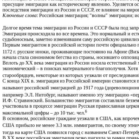
присущие эмиграции как историческому явлению. Уделяется о
последствия эмиграции из России и СССР, ее влияние на мир
Ключевые слова
: Российская эмиграция; "волны" эмиграции; 
Долгое время тема эмиграции из России и СССР была под запре
Эмиграция происходила во все времена. Это нормальный и ест
судьбоносным, заметно изменившим саму российскую цивили
Первым эмигрантом в российской истории почти официально пр
1172 г. русские иноки, проживающие постоянно на Афоне (Виз
начала стала синонимом бегства из страны, носившего оппози
Вплоть до XX века эмиграция из России носила естественный 
экономический – в поисках материального благополучия. Хотя 
старообрядцев, некоторые из которых уезжали от преследован
С конца XIX в. эмиграция из Российской империи становится п
называют российской эмиграцией до 1917 года (дореволюционн
например Э.Л. Нитобург, называют именно эту эмиграцию «пе
И.Ф. Стравинский. Большинство эмигрантов составляли беззе
участвовала в процессе эмиграции Русская православная церко
6
максимальной цифры – до 10 тыс. чел.
В основном, российские граждане уезжали в США, как впрочем 
США прибыло не менее 3.3 млн. иммигрантов, по своему этнич
тогда на карте США появился город с названием Санкт-Петербур
В XX веке российская эмиграция резко шагнула за рамки привы