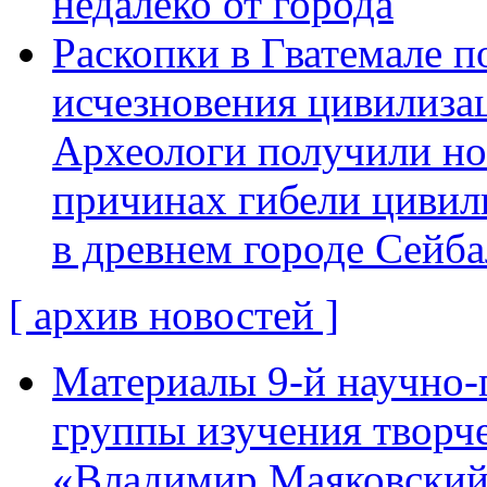
недалеко от города
Раскопки в Гватемале п
исчезновения цивилиза
Археологи получили н
причинах гибели цивил
в древнем городе Сейба
[ архив новостей ]
Материалы 9-й научно-
группы изучения творче
«Владимир Маяковский: