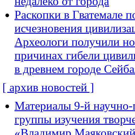
недалеко от города
Раскопки в Гватемале п
исчезновения цивилиза
Археологи получили н
причинах гибели цивил
в древнем городе Сейба
[ архив новостей ]
Материалы 9-й научно-
группы изучения творче
«Владимир Маяковский: