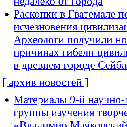
недалеко от города
Раскопки в Гватемале п
исчезновения цивилиза
Археологи получили н
причинах гибели цивил
в древнем городе Сейба
[ архив новостей ]
Материалы 9-й научно-
группы изучения творче
«Владимир Маяковский: