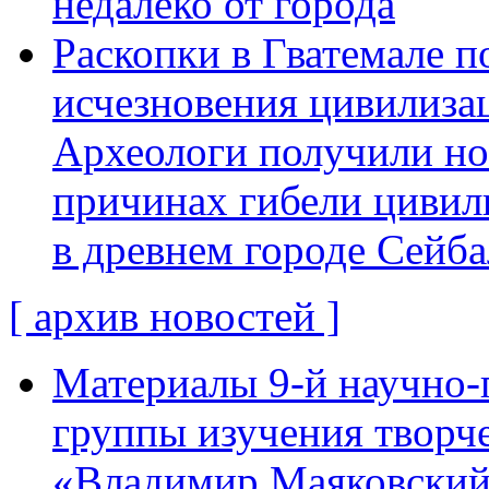
недалеко от города
Раскопки в Гватемале п
исчезновения цивилиза
Археологи получили н
причинах гибели цивил
в древнем городе Сейба
[ архив новостей ]
Материалы 9-й научно-
группы изучения творче
«Владимир Маяковский: