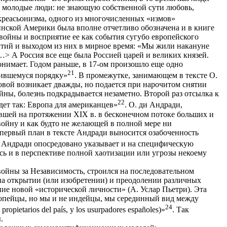
се молодые люди: не знающую собственной сути любовь,
 креасьонизма, одного из многочисленных «измов»
нской Америки была вполне отчетливо обозначена и в книге
ойны и восприятие ее как события сугубо европейского
тий и выходом из них в мирное время: «Мы жили накануне
…> А Россия все еще была Россией царей и великих князей.
нимает. Годом раньше, в 17-ом произошло еще одно
21
вившемуся порядку»
. В промежутке, занимающем в тексте О.
овой возникает дважды, но подается при нарочитом снятии
ойны, болезнь подкрадывается незаметно. Второй раз отсылка к
22
ет так: Европа для американцев»
. О. ди Андради,
вшей на протяжении XIX в. в бесконечном потоке больших и
ойну и как будто не желающей в полной мере ни
 первый план в тексте Андради выносится озабоченность
о Андради опосредовано указывает и на специфическую
ь и в перспективе полной хаотизации или угрозы некоему
йны за Независимость, строился на последовательном
на открытии (или изобретении) и преодолении различных
ание новой «исторической личности» (А. Услар Пьетри). Эта
ропейцы, но мы и не индейцы, мы серединный вид между
24
pietarios del país, y los usurpadores españoles)»
. Так
.