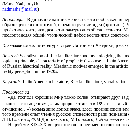
(Maria Nadyarnykh;
nadmasha@mail.ru
)
Аннотация:
В динамике латиноамериканского воображения перв
образов русских писателей, в реконструкции идеи (архетипа) 
профетического дискурса латиноамериканской словесности. Ме
предопределяя общий утопический пафос восприятия советской 
Ключевые слова
:
литературы стран Латинской Америки, русская
Abstract
: Sacralization of Russian literature and mythologizing the im
topic, in principle, characteristic of prophetic discourse in Latin Ame
of Russian historical reality. Messianic motives emerged in the artist
reality perception in the 1920s.
Keywords
: Latin American literature, Russian literature, sacralization
Пророчества
«Да, господа хорошие! Мир тяжко болен, отмирают друг за 
1
грянет час отмщения»
, - так пророчествовал в 1892 г. глав
отмщение…») весьма явно дополнялась здесь проникновенным
того времени опыт чтения русской словесности ради познания 
Л.Н.Толстого, Ф.М.Достоевского, М.Горького, Л.Андреева выс
На рубеже XIX-XX вв. русское слово неизменно соотносится