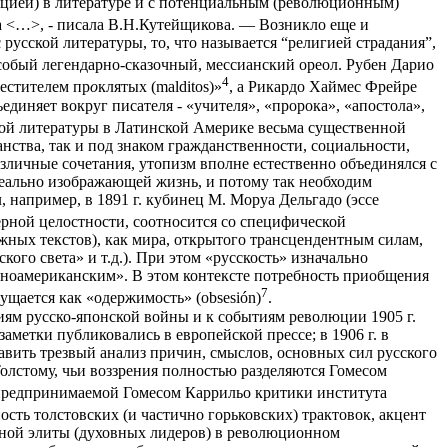
юцией) в литературе и с потенциальным (революционным)
ла <…>, - писала В.Н.Кутейщикова. — Возникло еще и
усской литературы, то, что называется “религией страдания”,
собый легендарно-сказочный, мессианский ореол. Рубен Дарио
4
рестителем пр
о
клятых (malditos)»
, а Рикардо Хаймес Фрейре
бъединяет вокруг писателя - «учителя», «пророка», «апостола»,
кой литературы в Латинской Америке весьма существенной
ства, так и под знаком гражданственности, социальности,
зличные сочетания, утопизм вполне естественно объединялся с
реально изображающей жизнь, и потому так необходим
например, в 1891 г. кубинец М. Моруа Дельгадо (эссе
ерной целостности, соотносится со специфической
ежных текстов), как мира, открытого трансцендентным силам,
ого света» и т.д.). При этом «русскость» изначально
иноамериканским». В этом контексте потребность приобщения
7
ущается как «одержимость» (obsesión)
.
ям русско-японской войны и к событиям революции 1905 г.
метки публиковались в европейской прессе; в 1906 г. в
ставить трезвый анализ причин, смыслов, основных сил русского
олстому, чьи воззрения полностью разделяются Гомесом
 предпринимаемой Гомесом Каррильо критики института
ость толстовских (и частично горьковских) трактовок, акцент
ьной элиты (духовных лидеров) в революционном