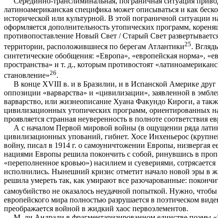
Серединно-транслиминальная, пограничная ситуация приво
латиноамериканская специфика может описываться и как бескон
исторической или культурной. В этой пограничной ситуации н
оформляется дополнительность утопических программ, коренящ
противопоставление Новый Свет / Старый Свет развертывается
25
территории, расположившиеся по берегам Атлантики
. Вгляд
синтетические обобщения: «Европа», «европейская норма», «ев
пространства» и т. д., которым противостоят «латиноамерикан
26
становление»
.
В конце XVIII в. и в Бразилии, и в Испанской Америке дру
оппозиции «варварства» и «цивилизации», заявленной в эмбле
варварство, или жизнеописание Хуана Факундо Кироги, а такж
цивилизационных утопических программ, ориентированных на 
проявляется странная неуверенность в полноте соответствия 
А с началом Первой мировой войны (в ощущении ряда латин
цивилизационных упований, гибнет. Хосе Инхеньерос (крупн
войну, писал в 1914 г. о самоуничтожении Европы, низвергая 
нациями Европы решила покончить с собой, ринувшись в пропа
«переполненное кровью») насилием и суевериями, сотрясается в
исполнились. Нынешний кризис отметит начало новой эры в жи
решила умереть так, как умирают все разочарованные: поконч
самоубийство не оказалось неудачной попыткой. Нужно, чтобы
европейского мира полностью разрушается в поэтическом виде
преображается войной в жидкий хаос первоэлементов.
М. ди Андради в фрагментаризированном единстве поэмы «Ес