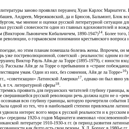
й литературы заново проявлял перуанец Хуан Карлос Мариатеги. В
ыбашев, Андреев, Мережковский, да и Брюсов, Бальмонт, Блок в
нбургом, чье мнение и оценки русской литературной ситуации д
давал русской словесности один из главных вдохновителей и во
14
м (Виктором Львовичем Кибальчичем, 1890-1947)
. Более того,
и революции, о горьковском понимании крестьянского вопроса 
 поездке, но этим планам помешала болезнь жены. Впрочем, он 
 уже постреволюционной, советской - реальности: одним из пе
еруанец Виктор Рауль Айя-де ла Торре (1895-1979), с юности в
хо). Рассказы Айя де ла Торре о пребывании в «стране побежда
16
лестящим умам. Один из них, без сомнения, Айя де ла Торре»
)
17
 гг., «советизации» Латинской Америки
, однако он был явно у
18
 в т.ч. литературной сферы
.
, стремясь проявить для перуанских читателей глубину границы, 
е свершившейся русской революции речь должна идти не о «рево
 осознавая всю глубину границы, которую прочертили события 1
была одной из тех, что в наибольшей степени привлекали латин
 удвоила интерес всего мира к русской реальности и к русским 
ность» середины 1920-х годов Мариатеги именовал «послевоенно
анской литературе 1910-1930-х гг. (в период развития латиноа
ованности как будто есть свои резоны. Х.Л. Борхес в 1980-е гг.