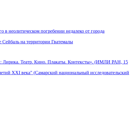
о в неолитическом погребении недалеко от города
е Сейбаль на территории Гватемалы
: Лирика. Театр. Кино. Плакаты. Контексты». (ИМЛИ РАН, 15
летий XXI века" (Самарский национальный исследовательский