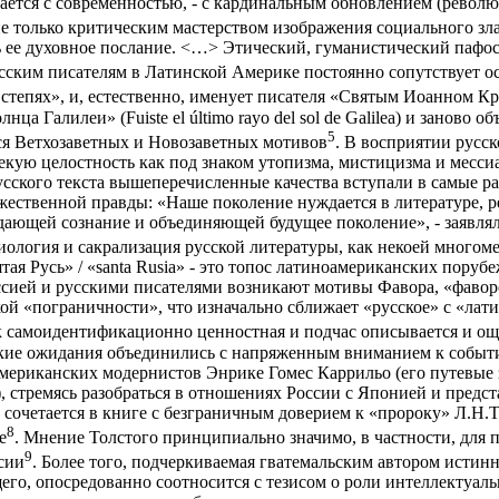
ается с современностью, - с кардинальным обновлением (револ
 не только критическим мастерством изображения социального з
ее духовное послание. <…> Этический, гуманистический пафос р
усским писателям в Латинской Америке постоянно сопутствует о
 степях», и, естественно, именует писателя «Святым Иоанном К
 Галилеи» (Fuiste el último rayo del sol de Galilea) и заново о
5
ся Ветхозаветных и Новозаветных мотивов
. В восприятии русс
кую целостность как под знаком утопизма, мистицизма и мессиан
сского текста вышеперечисленные качества вступали в самые ра
ожественной правды: «Наше поколение нуждается в литературе, 
ющей сознание и объединяющей будущее поколение», - заявлял, 
сиология и сакрализация русской литературы, как некоей многом
ая Русь» / «santa Rusia» - это топос латиноамериканских поруб
ссией и русскими писателями возникают мотивы Фавора, «фаворск
й «пограничности», что изначально сближает «русское» с «лат
как самоидентификационно ценностная и подчас описывается и ощ
ские ожидания объединились с напряженным вниманием к событи
ериканских модернистов Энрике Гомес Каррильо (его путевые за
»), стремясь разобраться в отношениях России с Японией и пред
сочетается в книге с безграничным доверием к «пророку» Л.Н.Т
8
е
. Мнение Толстого принципиально значимо, в частности, для
9
сии
. Более того, подчеркиваемая гватемальским автором истинн
его, опосредованно соотносится с тезисом о роли интеллектуал