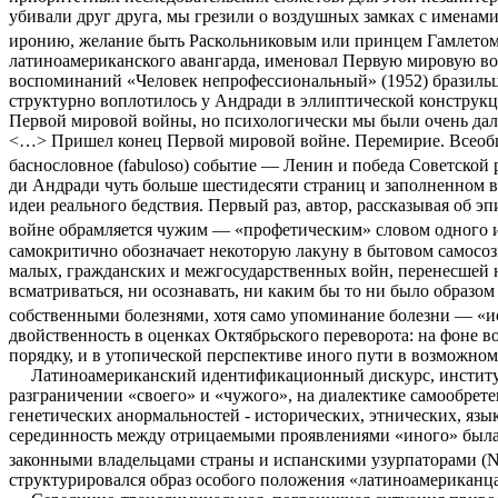
убивали друг друга, мы грезили о воздушных замках с именам
иронию, желание быть Раскольниковым или принцем Гамлетом,
латиноамериканского авангарда, именовал Первую мировую во
воспоминаний «Человек непрофессиональный» (1952) бразильца
структурно воплотилось у Андради в эллиптической конструк
Первой мировой войны, но психологически мы были очень дале
<…> Пришел конец Первой мировой войне. Перемирие. Всеобщее
баснословное (fabuloso) событие — Ленин и победа Советской 
ди Андради чуть больше шестидесяти страниц и заполненном в
идеи реального бедствия. Первый раз, автор, рассказывая об э
войне обрамляется чужим — «профетическим» словом одного из
самокритично обозначает некоторую лакуну в бытовом самосоз
малых, гражданских и межгосударственных войн, перенесшей 
всматриваться, ни осознавать, ни каким бы то ни было образо
собственными болезнями, хотя само упоминание болезни — «и
двойственность в оценках Октябрьского переворота: на фоне 
порядку, и в утопической перспективе иного пути в возможно
Латиноамериканский идентификационный дискурс, институц
разграничении «своего» и «чужого», на диалектике самообрет
генетических анормальностей - исторических, этнических, язык
серединность между отрицаемыми проявлениями «иного» была 
законными владельцами страны и испанскими узурпаторами (No somos 
структурировался образ особого положения «латиноамериканца