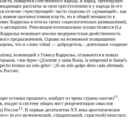
власть, боящуюся собственного народа, и народ, трепещущей
жидающих расплаты за свои преступления) и у народа (в его
ся отличие «чувствующей» части социума от «думающей», как
д знаком противостояния власти, но в общей ненависти к
 Гомес Каррильо в итогах своих социологических размышлений,
я иго автократии. Революция потенциально осуществляется (La
а Каррильо возникает вполне модернистская двойственность
енного предназначения. Однако на возможное возвращение
рень, что и слово virtud — добродетель, - деятельное создание
тику, возникший у Гомеса Каррильо, отзываются в новых
м, «зов бури» (¡Enorme y santa Rusia, la tempestad te llama!).
rotara un solo grito! / ¡Si un solo golpe diera cada afrentada
ть России:
11
ющее останки прошлого, изойдет из чрева страны снегов)
.
в, входит в систему общих мест репрезентации смыслов
12
а) России
. В первые десятилетия ХХ века архетипическое
го» (в его мученической, страдательной, страстн
о
й) ипостаси.