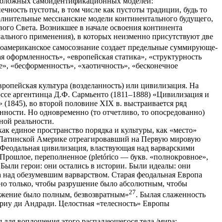
оположных самоидентификационных моделей:
чность пустоты, в том числе как пустоты традиции, будь то
олнительные мессианские модели континентального будущего,
ого Света. Возникшее в начале освоения континента
уального применения), в которых неизменно присутствуют две
тиноамериканское самосознание создает предельные суммирующе-
я оформленность», «европейская статика», «структурность
е», «бесформенность», «хаотичность», «бесконечное
вропейская культура (возделанность) или цивилизация. На
эссе аргентинца Д.Ф. Сармьенто (1811–1888) «Цивилизация и
(1845), во второй половине XIX в. выстраивается ряд
ости. Но одновременно (то отчетливо, то опосредованно)
ной реальности.
к единое пространство порядка и культуры, как «место»
в Латинской Америке отреагировавший на Первую мировую
: «Феодальная цивилизация, властвующая над варварскими
Прошлое, переполненное (pletórico — букв. «полнокровное»,
 Были герои: они остались в истории. Были идеалы: они
а над обезумевшим варварством. Старая феодальная Европа
жно только, чтобы разрушение было абсолютным, чтобы
27
тожение было полным, безвозвратным»
. Былая слаженность
ариу ди Андради. Целостная «телесность» Европы
 для воплощения этого распадающегося тела /мира: