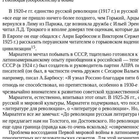
В 1920-е гг. единство русской революции (1917 г.) и русско
«все еще не пришло ничего более позднего, чем Горький, Арц
вернулся в Лиму из Парижа, где возникла дружба с Ильей Эре
читал Л.Д. Троцкого и вполне доверял тем оценкам, которые 
В Европе он еще общался с Анри Барбюсом и Виктором Серже
1925 г.) рассказать перуанским читателем о горьковском в
и
дени
15
цивилизации
.
Мариатеги мечтал побывать в СССР, тщательно готовился к
латиноамериканскому опыту приобщения к российской — теперь
СССР (в 1924 г.) был создатель и руководитель партии АПРА п
писателей (он был, в частности очень дружен с Сесаром Валье
например, писал А.Барбюсу: «Я узнал Россию благодаря пяти б
отнюдь не способствовал, но препятствовал, особенно в 1930-е
чрезвычайно внимателен к развитию советской художественной,
Мариатеги, естественно, впитывал этот опыт. В 1925-26 гг.
русской и мировой культуры, Мариатеги подчеркивал, что посл
«литературе для революции», о «литературе о революции». Но,
Мариатеги все же замечал: «До революции русская литература 
не предлагает нам ни Толстого, ни Достоевского. Но революция
еще одна граница (правда как-то очень вскользь): «современ
Проблема воссоздания Первой мировой войны в латиноамерик
приоритетных исследовательских сюжетов. Для этой незаинтерес