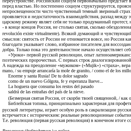
переустройстве. Российский социум первоначально предстает 
перед властью. Но постепенно социум структурируется, проясн
непросвещенности чисто чувственный темный звериный страх 
проявляется и недостаточность взаимодействия, разлад между э
царскому режиму являет себя не только продуманный протест,
- в конце концов Россия, не столько святая, сколько обездолен
revolución existe virtualmente). Всякий думающий и чувствую
смыслов: святость от России не отнимается вовсе, но Россия к
благодати указывает слово, избранное писателем для воссоздани
добра. Только пока это деятельностное начало осуществляет се
«Уроки» первой русской революции, опыт латиноамериканс
поэтических пророчествах. С первых строк диалогизированной ба
А надежда на преодоление «мужиком» («Mujik») «страха», вера в пр
mano, / su empuje arrancaría la mole de granito, / como el de los 
Enorme y santa Rusia! De tu dolor sagrado
como de un nuevo Gólgota, fe y esperanza llueve...
La hoguera que consuma los restos del pasado
saldrá de las entrañas del país de la nieve.
(Безмерная святая Россия, от скорби твоей священной, / ка
Библейская топика, принципиально характерная для профет
русской литературы, играет особую роль в сакрализации русс
встречается с историческим: реальные революционные события 
Т.е. революция (первая русская революция) в конечном итоге 
Революция (добродетель) и война