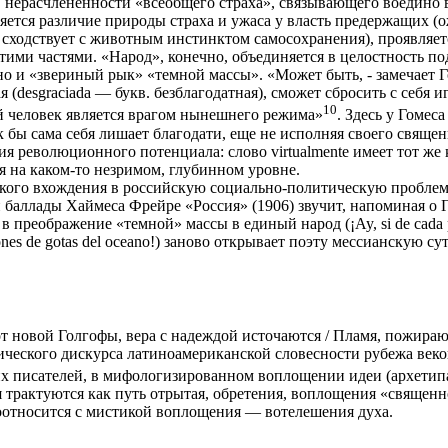
в нерасчлененности «всеобщего страха», связывающего воедино 
яется различие природы страха и ужаса у власть предержащих (о
сходствует с животным инстинктом самосохранения), проявляет
тими частями. «Народ», конечно, объединяется в целостность по
 но и «звериный рык» «темной массы». «Может быть, - замечает
ная (desgraciada — букв. безблагодатная), сможет сбросить с себ
10
щий человек является врагом нынешнего режима»
. Здесь у Гомес
ак бы сама себя лишает благодати, еще не исполняя своего свящ
я революционного потенциала: слово virtualmente имеет тот же ко
бя на каком-то незримом, глубинном уровне.
кого вхождения в российскую социально-политическую проблема
ллады Хаймеса Фрейре «Россия» (1906) звучит, напоминая о Горько
еображение «темной» массы в единый народ (¡Ay, si de cada pecho b
millones de gotas del oceano!) заново открывает поэту мессианскую су
к от новой Голгофы, вера с надеждой источаются / Пламя, пожира
ического дискурса латиноамериканской словесности рубежа веко
ких писателей, в мифологизированном воплощении идеи (архетип
трактуются как путь отрытая, обретения, воплощения «священно
соотносится с мистикой воплощения — вотелешения духа.