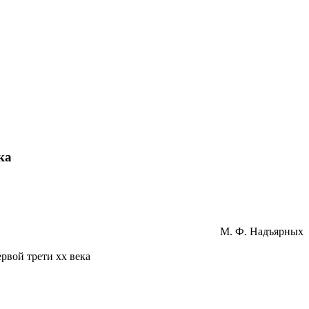
ка
М. Ф. Надъярных
рвой трети хх века