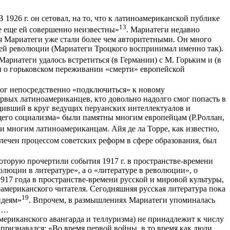
 1926 г. он сетовал, на то, что к латиноамериканской публике
13
се еще ей совершенно неизвестны»
. Мариатеги недавно
ля Мариатеги уже стали более чем авторитетными. Он много
ждей революции (Мариатеги Троцкого воспринимал именно так).
 Мариатеги удалось встретиться (в Германии) с М. Горьким и (в
и о горьковском переживании «смерти» европейской
мог непосредственно «подключиться» к новому
рвых латиноамериканцев, кто довольно надолго смог попасть в
ходивший в круг ведущих перуанских интеллектуалов и
ющего социализма» были памятны многим европейцам (Р.Роллан,
 и многим латиноамериканцам. Айя де ла Торре, как известно,
влечен процессом советских реформ в сфере образования, был
которую прочертили события 1917 г. в пространстве-времени
люции в литературе», а о «литературе в революции», о
917 года в пространстве-времени русской и мировой культуры,
оамериканского читателя. Сегодняшняя русская литература пока
19
идеям»
. Впрочем, в размышлениях Мариатеги упоминалась
й»…
мериканского авангарда и теллуризма) не принадлежит к числу
 признавался: «Во время первой войны, в то время как люди