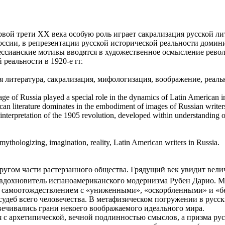
ой трети ХХ века особую роль играет сакрализация русской л
России, в репрезентации русской исторической реальности домин
ссианские мотивы вводятся в художественное осмысление револю
реальности в 1920-е гг.
 литература, сакрализация, мифологизация, воображение, реаль
age of Russia played a special role in the dynamics of Latin American ima
rican literature dominates in the embodiment of images of Russian writer
ic interpretation of the 1905 revolution, developed within understanding
, mythologizing, imagination, reality, Latin American writers in Russia.
другом части растерзанного общества. Грядущий век увидит вел
ный вдохновитель испаноамериканского модернизма Рубен Дарио.
 самоотождествлением с «униженными», «оскорбленными» и «бе
судеб всего человечества. В метафизическом погружении в русс
вечивались грани некоего воображаемого идеального мира.
 с архетипической, вечной подлинностью смыслов, а призма рус