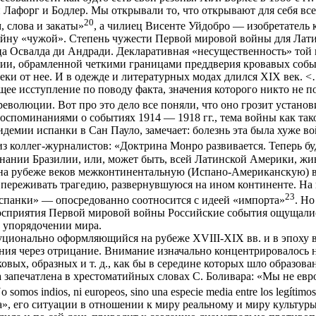
и Лафорг и Бодлер. Мы открывали то, что открывают для себя в
20
 слова и закаты»
, а чилиец Висенте Уйдобро — изобретатель
йну «чужой». Степень чужести Первой мировой войны для Лати
 Освалда ди Андради. Декларативная «несущественность» той в
ции, обрамленной четкими границами преддверия кровавых собы
ки от нее. И в одежде и литературных модах длился XIX век. <
 исступление по поводу факта, значения которого никто не по
революции. Вот про это дело все поняли, что оно грозит устано
оспоминаниями о событиях 1914 — 1918 гг., тема войны как так
пидемии испанки в Сан Пауло, замечает: болезнь эта была хуже в
 коллег-журналистов: «Доктрина Монро развивается. Теперь буд
нании Бразилии, или, может быть, всей Латинской Америки, жи
на рубеже веков межконтинентальную (Испано-Американскую) в
м переживать трагедию, развернувшуюся на ином континенте. На
23
спанки» — опосредованно соотносится с идеей «импорта»
. Н
восприятия Первой мировой войны Российские события ощущалис
м упорядочении мира.
ионально оформляющийся на рубеже XVIII-XIX вв. и в эпоху во
ения через отрицание. Внимание изначально концентрировалось 
овых, образных и т. д., как бы в середине которых шло образов
запечатлена в хрестоматийных словах С. Боливара: «Мы не ев
indios, ni europeos, sino una especie media entre los legítimos pro
», его ситуации в отношении к миру реальному и миру культуры