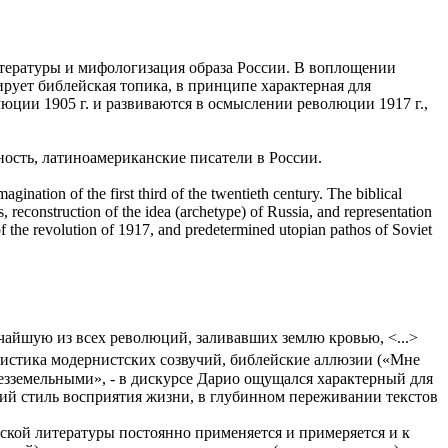
итературы и мифологизация образа России. В воплощении
ирует библейская топика, в принципе характерная для
ции 1905 г. и развиваются в осмыслении революции 1917 г.,
ность, латиноамериканские писатели в России.
gination of the first third of the twentieth century. The biblical
s, reconstruction of the idea (archetype) of Russia, and representation
 of the revolution of 1917, and predetermined utopian pathos of Soviet
ичайшую из всех революций, заливавших землю кровью, <...>
 Мистика модернистских созвучий, библейские аллюзии («Мне
зземельными», - в дискурсе Дарио ощущался характерный для
кий стиль восприятия жизни, в глубинном переживании текстов
ской литературы постоянно применяется и примеряется и к