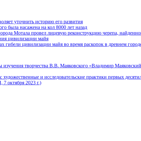
оляет уточнить историю его развития
го была насажена на кол 8000 лет назад
города Мотала провел лицевую реконструкцию черепа, найденног
ения цивилизации майя
 гибели цивилизации майя во время раскопок в древнем город
 изучения творчества В.В. Маяковского «Владимир Маяковский
 художественные и исследовательские практики первых десяти
7 октября 2023 г.)