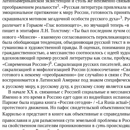
латиноамериканской экзистенции и столь же неизменно связыв
2
преображением реальности
. «Русская литература привлекала
эмоциональное притяжение к миру России, готовность принять 
3
скрашивался мотивом загадочной особости русского духа»
. Р
различает в Горьком «Глас вопиющего», но звучащий теперь «в
пишет в эпитафии Л.Н. Толстому: «Ты был последним лучом солнца
нового «Моисея» - взаимную согласованность перекликающих
была обобщающая тенденция, объединяющая русский текст в не
гуманизма и художественной правды. В оценках, понимании ру
гражданственностью, а мессианство соотносилось с идеей худ
вдохновляющий пример русской литературы как силы, пробужда
6
«Современная Россия»)
. Сакрализация русских писателей, ак
сакрализацией и мифологизацией России (словосочетание «Свят
готового к некоему «преображению» (не случайно в связи с Ро
воспринимается в Латинской Америке под знаком специфическо
к русскому миру, к русскому духу, к русскому слову является 
В начале ХХ в. связанные с Россией социальные и мессиан
Именно в это время в Россию едет один из виднейших испаноам
Париже была издана книга «Россия сегодня» / «La Rusia actual
протестного движения. Но пафос свидетельской объективности 
Каррильо и предстают в книге как объективные и справедливы
православия и для разъяснения сути земельной проблемы в Рос
на свойственном писателям проникновении в
суть
происходящ