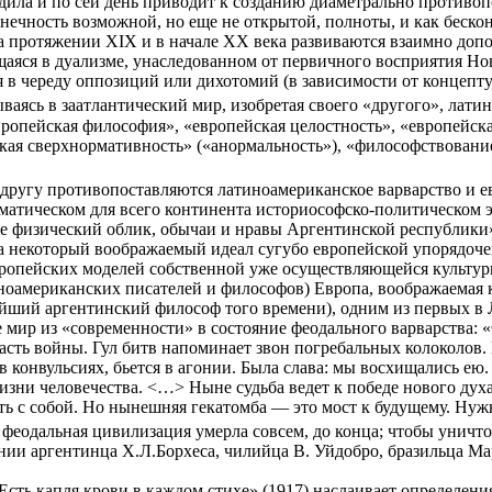
дила и по сей день приводит к созданию диаметрально против
ечность возможной, но еще не открытой, полноты, и как бесконе
а протяжении XIX и в начале ХХ века развиваются взаимно доп
аяся в дуализме, унаследованном от первичного восприятия Нов
 в череду оппозиций или дихотомий (в зависимости от концепт
ываясь в заатлантический мир, изобретая своего «другого», ла
ропейская философия», «европейская целостность», «европейска
ская сверхнормативность» («анормальность»), «философствовани
г другу противопоставляются латиноамериканское варварство и е
матическом для всего континента историософско-политическом 
е физический облик, обычаи и нравы Аргентинской республики» 
некоторый воображаемый идеал сугубо европейской упорядоченн
европейских моделей собственной уже осуществляющейся культур
оамериканских писателей и философов) Европа, воображаемая ка
ейший аргентинский философ того времени), одним из первых 
ее мир из «современности» в состояние феодального варварства
сть войны. Гул битв напоминает звон погребальных колоколов. 
 конвульсиях, бьется в агонии. Была слава: мы восхищались ею.
зни человечества. <…> Ныне судьба ведет к победе нового дух
ить с собой. Но нынешняя гекатомба — это мост к будущему. Ну
 феодальная цивилизация умерла совсем, до конца; чтобы унич
нии аргентинца Х.Л.Борхеса, чилийца В. Уйдобро, бразильца М
ть капля крови в каждом стихе» (1917) наслаивает определения