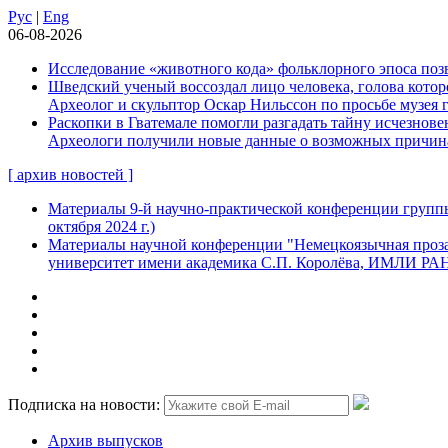
Рус
|
Eng
06-08-2026
Исследование «животного кода» фольклорного эпоса позв
Шведский ученый воссоздал лицо человека, голова которо
Археолог и скульптор Оскар Нильссон по просьбе музея 
Раскопки в Гватемале помогли разгадать тайну исчезнов
Археологи получили новые данные о возможных причинах
[ архив новостей ]
Материалы 9-й научно-практической конференции группы
октября 2024 г.)
Материалы научной конференции "Немецкоязычная проза:
университет имени академика С.П. Королёва, ИМЛИ РАН, 
Подписка на новости:
Архив выпусков