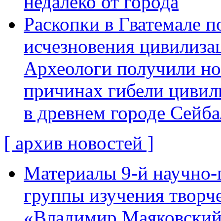
недалеко от города
Раскопки в Гватемале п
исчезновения цивилиза
Археологи получили н
причинах гибели цивил
в древнем городе Сейба
[ архив новостей ]
Материалы 9-й научно-
группы изучения творче
«Владимир Маяковский: