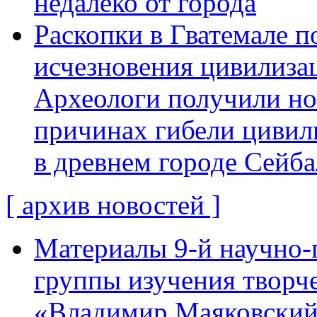
недалеко от города
Раскопки в Гватемале п
исчезновения цивилиза
Археологи получили н
причинах гибели цивил
в древнем городе Сейба
[ архив новостей ]
Материалы 9-й научно-
группы изучения творче
«Владимир Маяковский: