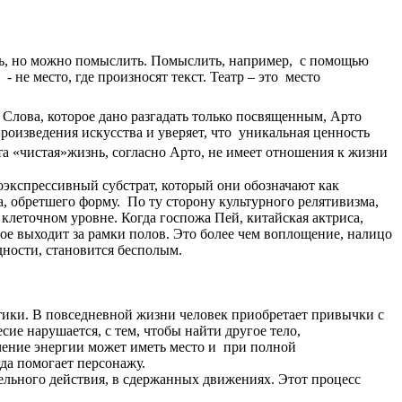
ть, но можно помыслить. Помыслить, например, с помощью
 не место, где произносят текст. Театр – это место
 Слова, которое дано разгадать только посвященным, Арто
оизведения искусства и уверяет, что уникальная ценность
та «чистая»жизнь, согласно Арто, не имеет отношения к жизни
доэкспрессивный субстрат, который они обозначают как
а, обретшего форму. По ту сторону культурного релятивизма,
клеточном уровне. Когда госпожа Пей, китайская актриса,
ое выходит за рамки полов. Это более чем воплощение, налицо
дности, становится бесполым.
тики. В повседневной жизни человек приобретает привычки с
сие нарушается, с тем, чтобы найти другое тело,
учение энергии может иметь место и при полной
гда помогает персонажу.
льного действия, в сдержанных движениях. Этот процесс