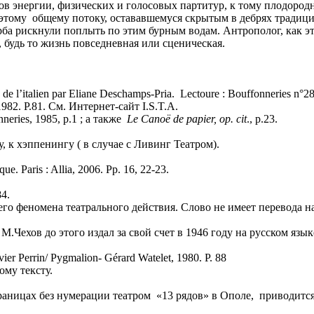
ов энергии, физических и голосовых партитур, к тому плодородн
этому общему потоку, остававшемуся скрытым в дебрях традици
рба рискнули поплыть по этим бурным водам. Антрополог, как эт
, будь то жизнь повседневная или сценическая.
. de l’italien par Eliane Deschamps-Pria. Lectoure : Bouffonneries n°28
, 1982. P.81. См. Интернет-сайт I.S.T.A.
nneries, 1985, p.1 ; а также
Le Canoë
de papier, op. cit
., p.23.
 к хэппенингу ( в случае с Ливинг Театром).
ue. Paris : Allia, 2006. Pp. 16, 22-23.
84.
него феномена театрального действия. Слово не имеет перевода н
а» М.Чехов до этого издал за свой счет в 1946 году на русском я
livier Perrin/ Pygmalion- Gérard Watelet, 1980. P. 88
ому тексту.
ницах без нумерации театром «13 рядов» в Ополе, приводится Э. 