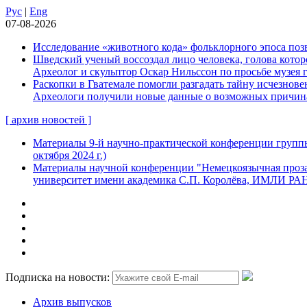
Рус
|
Eng
07-08-2026
Исследование «животного кода» фольклорного эпоса позв
Шведский ученый воссоздал лицо человека, голова которо
Археолог и скульптор Оскар Нильссон по просьбе музея 
Раскопки в Гватемале помогли разгадать тайну исчезнов
Археологи получили новые данные о возможных причинах
[ архив новостей ]
Материалы 9-й научно-практической конференции группы
октября 2024 г.)
Материалы научной конференции "Немецкоязычная проза:
университет имени академика С.П. Королёва, ИМЛИ РАН, 
Подписка на новости:
Архив выпусков