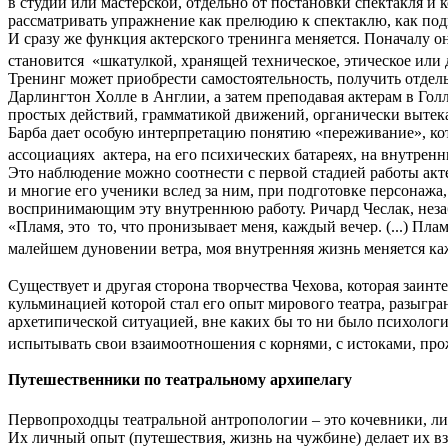
в студии или мастерской, отдельно от постановки спектакля и
рассматривать упражнение как прелюдию к спектаклю, как по
И сразу же функция актерского тренинга меняется. Поначалу он
становится «шкатулкой, хранящей техническое, этическое или 
Тренинг может приобрести самостоятельность, получить отдель
Дарлингтон Холле в Англии, а затем преподавая актерам в Го
простых действий, грамматикой движений, органически вытек
Барба дает особую интерпретацию понятию «переживание», ко
ассоциациях актера, на его психических батареях, на внутрен
Это наблюдение можно соотнести с первой стадией работы акте
и многие его ученики вслед за ним, при подготовке персонаж
воспринимающим эту внутреннюю работу. Ричард Чеслак, неза
«Пламя, это то, что пронизывает меня, каждый вечер. (...) Пла
малейшем дуновении ветра, моя внутренняя жизнь меняется каж
Существует и другая сторона творчества Чехова, которая заинте
кульминацией которой стал его опыт мирового театра, разыгра
архетипической ситуацией, вне каких бы то ни было психологи
испытывать свои взаимоотношения с корнями, с истоками, пр
Путешественники по театральному архипелагу
Первопроходцы театральной антропологии – это кочевники, ли
Их личный опыт (путешествия, жизнь на чужбине) делает их в