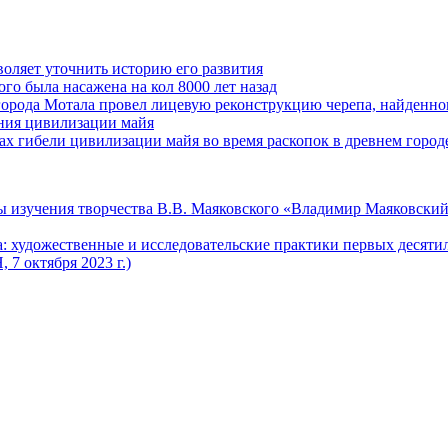
оляет уточнить историю его развития
го была насажена на кол 8000 лет назад
города Мотала провел лицевую реконструкцию черепа, найденног
ения цивилизации майя
 гибели цивилизации майя во время раскопок в древнем город
 изучения творчества В.В. Маяковского «Владимир Маяковский
 художественные и исследовательские практики первых десяти
7 октября 2023 г.)