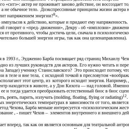
 «ситэ»: актер не проживает заново действие, он воссоздает то
 а не обычное тело. Доэкспрессивные принципы жизни актера н
9
слит напряжением энергии?
».
- импульсов к действию, которые и придают ему напряженность
ий говорит о «пред- движении», Декру - об «имплозии» движения
 от противного, чтобы достичь цели, сначала в психологическом 
ачительно большей энергии игры, так как она целенаправленна).
в 1993 г., Эудженио Барба посвящает ряд страниц Михаилу Чехов
«одно из лучших руководств для актеров. Его нужно читать и пе
(на Западе) ученику Станиславского? Это происходит потому, чт
ии в теле и вне тела, с исходной точкой в пресловутом «вообра
полагают этот центр, из которого исходит энергия. Например, дл
нтр находится в животе, а у Дон Кихота — над головой. Именно,
ее и тогда удается преобразовать естественный биос в биос сце
12
еять, парить, излучать (molding, floating, flying or radiating)
.
ых энергетических температурах в зависимости от того, являет
етод Чехова, Барба меньше интересуется «психологическим жест
дование , - пишет Чехов – элементов внутреннего и внешнего де
т вперед, так как он является основным для театральной антро