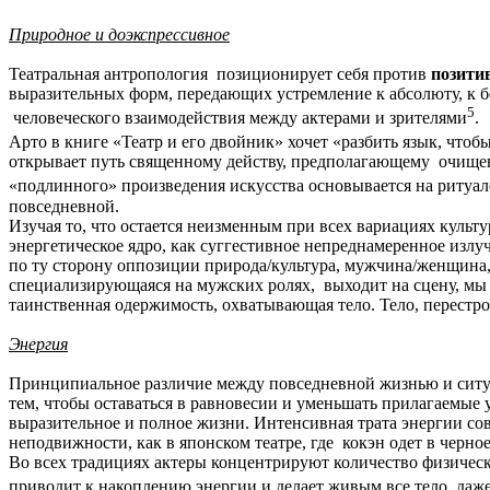
Природное и доэкспрессивное
Театральная антропология позиционирует себя против
позити
выразительных форм, передающих устремление к абсолюту, к бес
5
человеческого взаимодействия между актерами и зрителями
.
Арто в книге «Театр и его двойник» хочет «разбить язык, чтоб
открывает путь священному действу, предполагающему очищени
«подлинного» произведения искусства основывается на ритуал
повседневной.
Изучая то, что остается неизменным при всех вариациях культ
энергетическое ядро, как суггестивное непреднамеренное излуч
по ту сторону оппозиции природа/культура, мужчина/женщина, 
специализирующаяся на мужских ролях, выходит на сцену, мы 
таинственная одержимость, охватывающая тело. Тело, перестро
Энергия
Принципиальное различие между повседневной жизнью и ситуа
тем, чтобы оставаться в равновесии и уменьшать прилагаемые у
выразительное и полное жизни. Интенсивная трата энергии со
неподвижности, как в японском театре, где кокэн одет в черно
Во всех традициях актеры концентрируют количество физичес
приводит к накоплению энергии и делает живым все тело, да