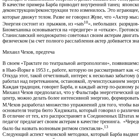
В качестве примера Барба приводит внутренний танец японского
деконструкции/реконструкции тело изменилось. Это играющее,
которые движут телом. Разве не говорил Жуве, что «Актер мы
10
Энергия состоит из прыжков, из «sats
», небольших разрядов
Биомеханика основывается на «предигре» и «отказе». Гротовск
Станиславский неоднократно советовал своим актерам двигаться
физическом (за счет полного расслабления актер добивается зн
Михаил Чехов, предтеча
В своем «Трактате по театральной антропологии», появившемся 
в Нью-Йорке в 1953 г., работе, которую он рассматривает как 
Откуда этот, такой отчетливый, интерес к несколько забытому 
работал над перетеканием, остановкой, лучеиспусканием энерг
Каждая традиция, говорит Барба, и каждый актер по-разному рас
Михаил Чехов предполагал, что у Фальстафа энергетический це
центр, можно делать более интенсивной энергию, формировать 
М.Чехов разработал множество упражнений для того, чтобы ваять, р
основателя театра бюто Хидзиката, который говорил о различн
В отличие от тех, кто распространяет в Соединенных Штатах м
педагог предлагает своим актерам в качестве тренинга. «Чере
13
было бы назвать волновым ритмом спектакля».
Следующий аспект чеховской методики, который Барба выдвигае