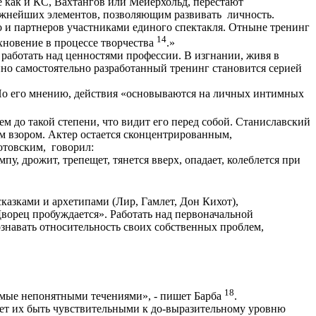
же как и КС, Вахтангов или Мейерхольд, перестают
важнейших элементов, позволяющим развивать личность.
го и партнеров участниками единого спектакля. Отныне тренинг
14
хновение в процессе творчества
.»
 работать над ценностями профессии. В изгнании, живя в
нно самостоятельно разработанный тренинг становится серией
 По его мнению, действия «основываются на личных интимных
м до такой степени, что видит его перед собой. Станиславский
им взором. Актер остается сконцентрированным,
отовским, говорил:
пу, дрожит, трепещет, тянется вверх, опадает, колеблется при
 сказками и архетипами (Лир, Гамлет, Дон Кихот),
Дворец пробуждается». Работать над первоначальной
ознавать относительность своих собственных проблем,
18
имые непонятными течениями», - пишет Барба
.
яет их быть чувствительными к до-выразительному уровню