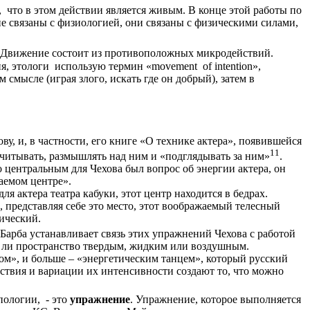
, что в этом действии является живым. В конце этой работы по
е связаны с физиологией, они связаны с физическими силами,
. Движение состоит из противоположных микродействий.
, этологи использую термин «movement of intention»,
смысле (играя злого, искать где он добрый), затем в
у, и, в частности, его книге «О технике актера», появившейся
11
речитывать, размышлять над ним и «подглядывать за ним»
.
о центральным для Чехова был вопрос об энергии актера, он
жаемом центре».
я актера театра кабуки, этот центр находится в бедрах.
 представляя себе это место, этот воображаемый телесный
нический.
 Барба устанавливает связь этих упражнений Чехова с работой
ся ли пространство твердым, жидким или воздушным.
ом», и больше – «энергетическим танцем», который русский
йствия и вариации их интенсивности создают то, что можно
пологии, - это
упражнение
. Упражнение, которое выполняется