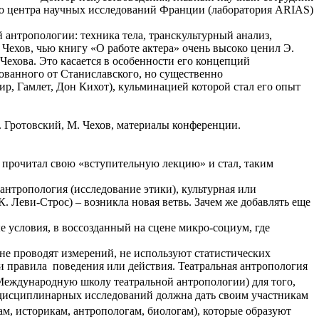
о центра научных исследований Франции (лаборатория ARIAS)
 антропологии: техника тела, транскультурный анализ,
 Чехов, чью книгу «О работе актера» очень высоко ценил Э.
Чехова. Это касается в особенности его концепций
ованного от Станиславского, но существенно
ир, Гамлет, Дон Кихот), кульминацией которой стал его опыт
Е. Гротовский, М. Чехов, материалы конференции.
й прочитал свою «вступительную лекцию» и стал, таким
нтропология (исследование этики), культурная или
 Леви-Строс) – возникла новая ветвь. Зачем же добавлять еще
е условия, в воссозданный на сцене микро-социум, где
й не проводят измерений, не используют статистических
и правила поведения или действия. Театральная антропология
(Международную школу театральной антропологии) для того,
еждисциплинарных исследований должна дать своим участникам
ам, историкам, антропологам, биологам), которые образуют