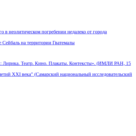
о в неолитическом погребении недалеко от города
е Сейбаль на территории Гватемалы
: Лирика. Театр. Кино. Плакаты. Контексты». (ИМЛИ РАН, 15
летий XXI века" (Самарский национальный исследовательский