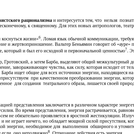
вистского рационализма
и интересуется тем, что нельзя позна
конечному, к священному. Для этих новых антропологов, театр -
6
ы коснуться жизни»
. Ломая язык обычной коммуникации, требуя
е и жертвоприношение. Вальтер Беньямин говорит об «ауре» пр
7
е, который и был его исходной и первоначальной ценностью
. Э
ур, Гротовский, а затем Барба, выделяют общий межкультурный 
ение, завораживающее чувства, как силу, которая исходит от тел
Барба ищет общие для всех источники энергии, находящиеся на 
присутствуем при качественном преобразовании энергии, котор
енное для создания театрального образа, лишается своей приро
цией представления заключается в различном характере энерге
силия. Во время представления, энергия растрачивается, равнове
всем не обязательно проявляется в яростной жестикуляции. Изл
е и не играет ничего, но обладает мощной силой присутствия, ко
кой энергии, необходимое для выполнения обширного и утомите
8
же если оно неподвижно
. Отрицание действия есть энергия.