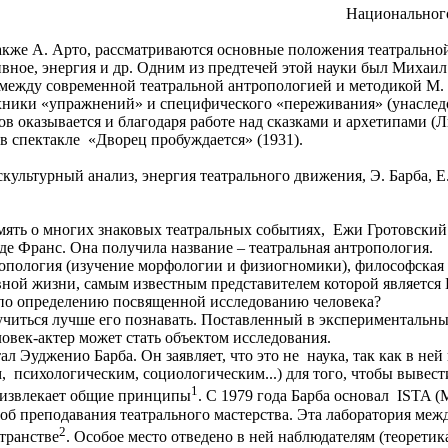
Национальног
также А. Арто, рассматриваются основные положения театральной
ивное, энергия и др. Одним из предтечей этой науки был Михаил
 между современной театральной антропологией и методикой М. 
ехники «упражнений» и специфического «переживания» (унаслед
в оказывается и благодаря работе над сказками и архетипами (Л
в спектакле «Дворец пробуждается» (1931).
скультурный анализ, энергия театрального движения, Э. Барба, 
память о многих знаковых театральных событиях, Ежи Гротовски
де Франс. Она получила название – театральная антропология.
опология (изучение морфологии и физиогномики), философская а
ной жизни, самым известным представителем которой является К.
, по определению посвященной исследованию человека?
аучиться лучше его познавать. Поставленный в экспериментальны
овек-актер может стать объектом исследования.
л Эудженио Барба. Он заявляет, что это не наука, так как в не
 психологическим, социологическим...) для того, чтобы вывест
1
а извлекает общие принципы
. С 1979 года Барба основал ISTA 
соб преподавания театрального мастерства. Эта лаборатория м
2
транстве
. Особое место отведено в ней наблюдателям (теоретик