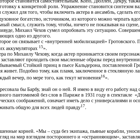
 которое становится самостоятельным. Копо, Дюллен, Декру, так
дготовку к конкретной роли. Упражнение становится синтезом 
 служил для того, чтобы включить актера в ансамбль, сделать е
духовное богатство, источником, из которого можно черпать вдо
ный смысл, служить тому, чтобы, ничего не показывая на сцене,
лливуде, Михаил Чехов сумел опробовать эту ситуацию. Соверше
ающих одно из другого.
торое он связывает с «внутренней мобилизацией» Гротовского.
15
них аккумуляторах
».
ра по Михаилу Чехову, когда актер проникается своим персонаже
а, заставляют проходить свои мысленные образы перед внутренн
бываемый Стойкий принц в пьесе Кальдерона, поставленной Гр
мя живет. Подобно тому, как пламя, заключенное в стеклянную лам
16
дый вечер, по мере того, как текут мгновения
».
ресовала бы Барбу, знай он о ней. Я имею в виду его работу над
нного пантомимой без слов в Париже в 1931 году в спектакле «
ческих соображений, означает иметь дело с универсалиями и ос
17
оживать общую для всех людей правду
.
шенные корней. «Мы – суда без экипажа, пьяные корабли, унос
згляд на мир взглядом постороннего и «остранняющим», заставл