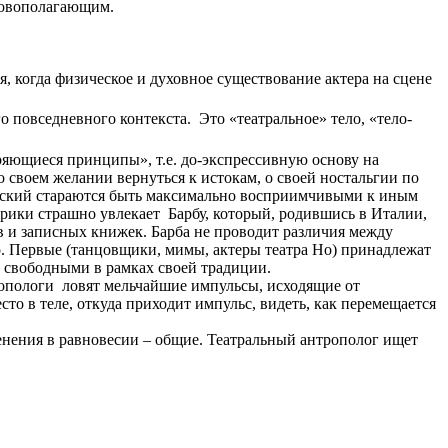
сновополагающим.
, когда физическое и духовное существование актера на сцене
 повседневного контекста. Это «театральное» тело, «тело-
ряющиеся принципы», т.е. до-экспрессивную основу на
 своем желании вернуться к истокам, о своей ностальгии по
товский стараются быть максимально восприимчивыми к иным
ики страшно увлекает Барбу, который, родившись в Италии,
в и записных книжек. Барба не проводит различия между
. Первые (танцовщики, мимы, актеры театра Но) принадлежат
 свободными в рамках своей традиции.
тропологи ловят мельчайшие импульсы, исходящие от
то в теле, откуда приходит импульс, видеть, как перемещается
енения в равновесии – общие. Театральный антрополог ищет