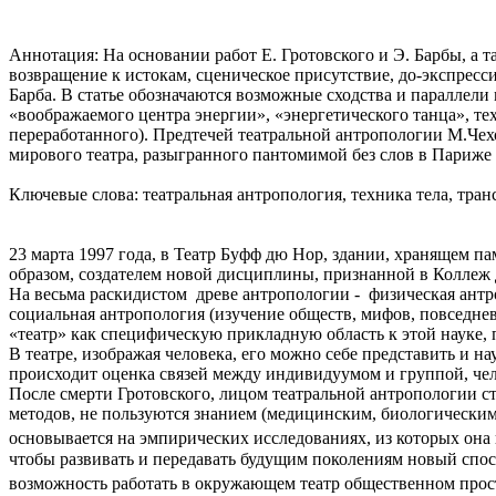
Аннотация: На основании работ Е. Гротовского и Э. Барбы, а 
возвращение к истокам, сценическое присутствие, до-экспресс
Барба. В статье обозначаются возможные сходства и параллели
«воображаемого центра энергии», «энергетического танца», т
переработанного). Предтечей театральной антропологии М.Чехо
мирового театра, разыгранного пантомимой без слов в Париже 
Ключевые слова: театральная антропология, техника тела, тран
23 марта 1997 года, в Театр Буфф дю Нор, здании, хранящем 
образом, создателем новой дисциплины, признанной в Коллеж 
На весьма раскидистом древе антропологии - физическая антр
социальная антропология (изучение обществ, мифов, повседнев
«театр» как специфическую прикладную область к этой науке
В театре, изображая человека, его можно себе представить и н
происходит оценка связей между индивидуумом и группой, чел
После смерти Гротовского, лицом театральной антропологии ста
методов, не пользуются знанием (медицинским, биологическим,
основывается на эмпирических исследованиях, из которых он
чтобы развивать и передавать будущим поколениям новый спо
возможность работать в окружающем театр общественном прос