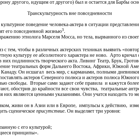
орону другого, идущим от другого) был и остается для Барбы о
Транскультурность вне повседневности
культурное поведение человека-актера в ситуации представления
3
дят его повседневной жизнью
.
ражению этнолога Марселя Мосса, но тела, вырванного из своего
з с тем, чтобы в различных актерских техниках выявить «повто
ную культуру ее абсолютного характера не ново. Арто кричал о
 в них подлинность творческого акта. Ливинг Театр, Брук, Гро
ение театральных форм Дальнего Востока, Африки, Южной Амер
 Канаду. Он исшагал весь мир, с карманами, полными дневнико
оставлять актеров Северного полюса и актеров полюса Южного
ью свободы. Вторые сами задают себе правила и кажутся более
тают, обострив до крайности все свои чувства, театральные ан
я них являются ценными указаниями. Они учатся находить то мес
иком, живи он в Азии или в Европе, импульсы к действию, изм
дить сценическое
присутствие
. Он выделяет три уровня:
язанную с его культурой;
ющиеся принципы».