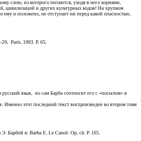
ому слою, из которого питаются, уходя в него корнями,
й, цивилизаций и других культурных кодов! На хрупком
о ему и положено, не отступает ни перед какой опасностью,
-29, Paris, 1993. P. 65.
а русский язык, но сам Барба соотносит его с «посылом» в
зыке. Именно этот последний текст воспроизведен во втором томе
Барбой в: Barba Е. Le Canoë. Op. cit. P. 165.