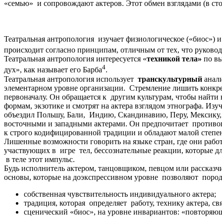
«семью» и сопровождают актеров. Этот обмен взглядами (в ст
Театральная антропология изучает физиологическое («биос») и 
происходит согласно принципам, отличным от тех, что руково
Театральная антропология интересуется «
техникой тела»
по вы
4
дух», как называет его Барба
.
Театральная антропология использует
транскультурный
анали
элементарном уровне организации. Стремление лишить конкрет
первоначалу. Он обращается к другим культурам, чтобы найти
формам, экзотике и смотрят на актера взглядом этнографа.
Изуч
объездил Польшу, Бали, Индию, Скандинавию, Перу, Мексику,
восточными и западными актерами. Он предпочитает противоп
к строго кодифицированной традиции и обладают малой степен
Лишенные возможности говорить на языке стран, где они рабо
участвующих в игре тел, бессознательные реакции, которые дл
в теле этот импульс.
Будь исполнитель актером, танцовщиком, певцом или рассказч
основы, которые на доэкспрессивном уровне позволяют поро
собственная чувствительность индивидуального актера;
традиция, которая определяет работу, технику актера, св
сценический «биос», на уровне инвариантов: «повторя