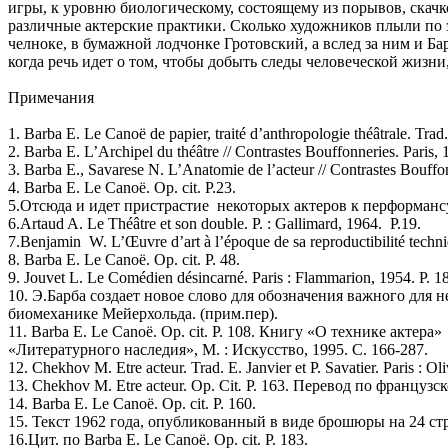
игры, к уровню биологическому, состоящему из порывов, скачк
различные актерские практики. Сколько художников плыли по 
челноке, в бумажной лодчонке Гротовский, а вслед за ним и Ба
когда речь идет о том, чтобы добыть следы человеческой жизни
Примечания
1. Barba E. Le Canoë de papier, traité d’anthropologie théâtrale. Trad
2. Barba E. L’Archipel du théâtre // Contrastes Bouffonneries. Paris
3. Barba E., Savarese N. L’Anatomie de l’acteur // Contrastes Bouffo
4. Barba Е. Le Canoë. Op. cit. P.23.
5.Отсюда и идет пристрастие некоторых актеров к перформансу,
6.Artaud A. Le Théâtre et son double. P. : Gallimard, 1964. P.19.
7.Benjamin W. L’Œuvre d’art à l’époque de sa reproductibilité techniq
8. Barba Е. Le Canoë. Op. cit. P. 48.
9. Jouvet L. Le Comédien désincarné. Paris : Flammarion, 1954. P. 1
10. Э.Барба создает новое слово для обозначения важного для 
биомеханике Мейерхольда. (прим.пер).
11. Barba E. Le Canoë. Op. cit. P. 108. Книгу «О технике актер
«Литературного наследия», М. : Искусство, 1995. C. 166-287.
12. Chekhov M. Etre acteur. Trad. E. Janvier et P. Savatier. Paris : O
13. Chekhov M. Etre acteur. Op. Cit
.
P. 163. Перевод по французск
14. Barba E. Le Canoë. Op. cit. P. 160.
15. Текст 1962 года, опубликованный в виде брошюры на 24 стра
16.Цит. по Barba Е. Le Canoë. Op. cit. P. 183.