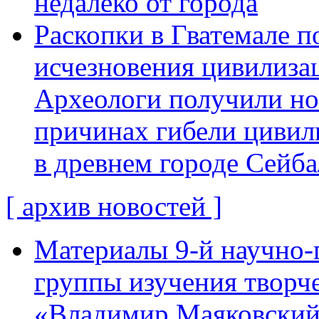
недалеко от города
Раскопки в Гватемале п
исчезновения цивилиза
Археологи получили н
причинах гибели цивил
в древнем городе Сейба
[ архив новостей ]
Материалы 9-й научно-
группы изучения творче
«Владимир Маяковский: