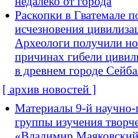
недалеко от города
Раскопки в Гватемале п
исчезновения цивилиза
Археологи получили н
причинах гибели цивил
в древнем городе Сейба
[ архив новостей ]
Материалы 9-й научно-
группы изучения творче
«Владимир Маяковский: