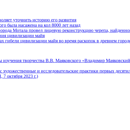
оляет уточнить историю его развития
го была насажена на кол 8000 лет назад
города Мотала провел лицевую реконструкцию черепа, найденног
ения цивилизации майя
 гибели цивилизации майя во время раскопок в древнем город
 изучения творчества В.В. Маяковского «Владимир Маяковский
 художественные и исследовательские практики первых десяти
7 октября 2023 г.)