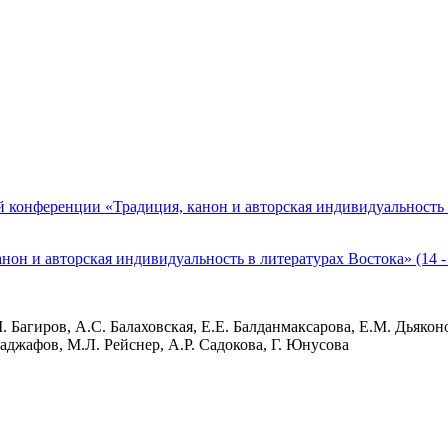
конференции «Традиция, канон и авторская индивидуальность в
он и авторская индивидуальность в литературах Востока» (14 -
.М. Багиров, А.С. Балаховская, Е.Е. Балданмаксарова, Е.М. Дьякон
аджафов, М.Л. Рейснер, А.Р. Садокова, Г. Юнусова