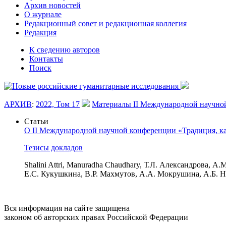
Архив новостей
О журнале
Редакционный совет и редакционная коллегия
Редакция
К сведению авторов
Контакты
Поиск
АРХИВ
:
2022, Том 17
Материалы II Международной научной 
Статьи
О II Международной научной конференции «Традиция, кан
Тезисы докладов
Shalini Attri, Manuradha Chaudhary, Т.Л. Александрова, А
Е.С. Кукушкина, В.Р. Махмутов, А.А. Мокрушина, А.Б. Н
Вся информация на сайте защищена
законом об авторских правах Российской Федерации