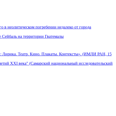
о в неолитическом погребении недалеко от города
е Сейбаль на территории Гватемалы
: Лирика. Театр. Кино. Плакаты. Контексты». (ИМЛИ РАН, 15
летий XXI века" (Самарский национальный исследовательский