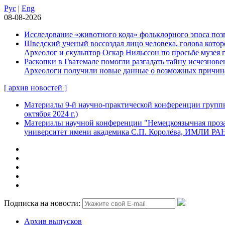
Рус
|
Eng
08-08-2026
Исследование «животного кода» фольклорного эпоса позв
Шведский ученый воссоздал лицо человека, голова которо
Археолог и скульптор Оскар Нильссон по просьбе музея 
Раскопки в Гватемале помогли разгадать тайну исчезнов
Археологи получили новые данные о возможных причинах
[ архив новостей ]
Материалы 9-й научно-практической конференции группы
октября 2024 г.)
Материалы научной конференции "Немецкоязычная проза:
университет имени академика С.П. Королёва, ИМЛИ РАН, 
Подписка на новости:
Архив выпусков