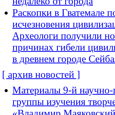
недалеко от города
Раскопки в Гватемале п
исчезновения цивилиза
Археологи получили н
причинах гибели цивил
в древнем городе Сейба
[ архив новостей ]
Материалы 9-й научно-
группы изучения творче
«Владимир Маяковский: