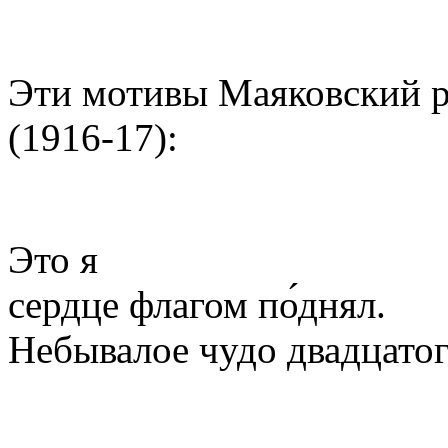
Эти мотивы Маяковский р
(1916-17):
Это я
сердце флагом по́днял.
Небывалое чудо двадцатог