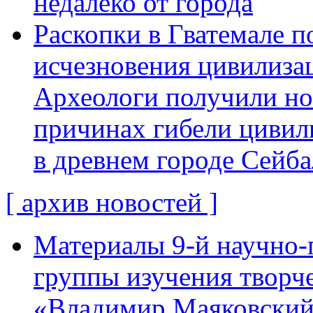
недалеко от города
Раскопки в Гватемале п
исчезновения цивилиза
Археологи получили н
причинах гибели цивил
в древнем городе Сейба
[ архив новостей ]
Материалы 9-й научно-
группы изучения творче
«Владимир Маяковский: