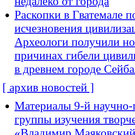
недалеко от города
Раскопки в Гватемале п
исчезновения цивилиза
Археологи получили н
причинах гибели цивил
в древнем городе Сейба
[ архив новостей ]
Материалы 9-й научно-
группы изучения творче
«Владимир Маяковский: